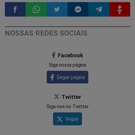
Compartilhar
Compartilhar
Compartilhar
Compartilhar
Compartilhar
Compart
NOSSAS REDES SOCIAIS
no
no
no
no
no
no
Facebook
Facebook
Whatsapp
Twitter
Messenger
Telegram
Gettr
Siga nossa página
Seguir página
Twitter
Siga-nos no Twitter
Seguir