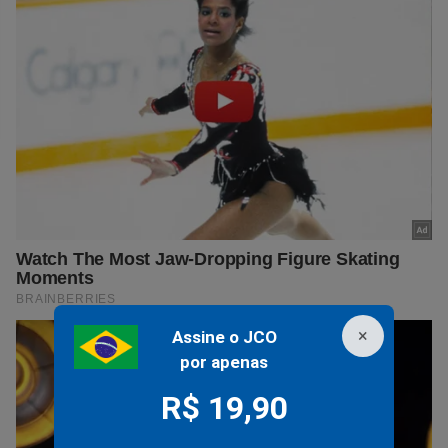
×
Assine o JCO
por apenas
R$ 19,90