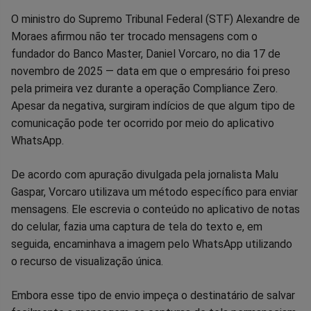
Compartilhar
Compartilhar
Compartilhar
Compartilhar
Compartilhar
Compart
O ministro do Supremo Tribunal Federal (STF) Alexandre de
Moraes afirmou não ter trocado mensagens com o
no
no
no
no
no
no
fundador do Banco Master, Daniel Vorcaro, no dia 17 de
novembro de 2025 — data em que o empresário foi preso
Facebook
Whatsapp
Twitter
Messenger
Telegram
Gettr
pela primeira vez durante a operação Compliance Zero.
Apesar da negativa, surgiram indícios de que algum tipo de
comunicação pode ter ocorrido por meio do aplicativo
WhatsApp.
De acordo com apuração divulgada pela jornalista Malu
Gaspar, Vorcaro utilizava um método específico para enviar
mensagens. Ele escrevia o conteúdo no aplicativo de notas
do celular, fazia uma captura de tela do texto e, em
seguida, encaminhava a imagem pelo WhatsApp utilizando
o recurso de visualização única.
Embora esse tipo de envio impeça o destinatário de salvar