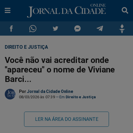
DIREITO E JUSTIÇA
Compartilhar
Compartilhar
Compartilhar
Compartilhar
Compartilhar
Compar
Você não vai acreditar onde
no
no
no
no
no
no
"apareceu" o nome de Viviane
Barci...
Facebook
Whatsapp
Twitter
Messenger
Telegram
Gettr
Por
Jornal da Cidade Online
08/03/2026 às 07:39
Direito e Justiça
LER NA ÁREA DO ASSINANTE