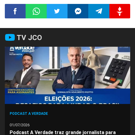
Compartilhar
Compartilhar
Compartilhar
Compartilhar
Compartilhar
Compart
TV JCO
no
no
no
no
no
no
Facebook
Whatsapp
Twitter
Messenger
Telegram
Gettr
PODCAST A VERDADE
01/07/2026
Podcast A Verdade traz grande jornalista para