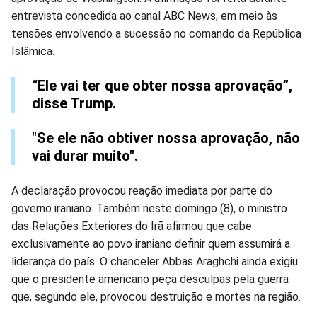
Facebook
Whatsapp
Twitter
Messenger
Telegram
Gettr
entrevista concedida ao canal ABC News, em meio às
tensões envolvendo a sucessão no comando da República
Islâmica.
“Ele vai ter que obter nossa aprovação”,
disse Trump.
"Se ele não obtiver nossa aprovação, não
vai durar muito".
A declaração provocou reação imediata por parte do
governo iraniano. Também neste domingo (8), o ministro
das Relações Exteriores do Irã afirmou que cabe
exclusivamente ao povo iraniano definir quem assumirá a
liderança do país. O chanceler Abbas Araghchi ainda exigiu
que o presidente americano peça desculpas pela guerra
que, segundo ele, provocou destruição e mortes na região.