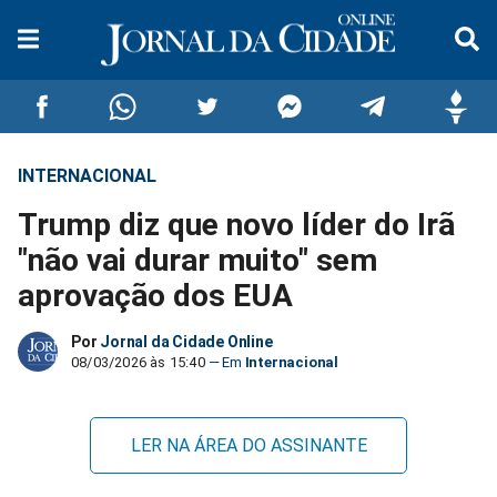
INTERNACIONAL
Compartilhar
Compartilhar
Compartilhar
Compartilhar
Compartilhar
Compar
Trump diz que novo líder do Irã
no
no
no
no
no
no
"não vai durar muito" sem
aprovação dos EUA
Facebook
Whatsapp
Twitter
Messenger
Telegram
Gettr
Por
Jornal da Cidade Online
08/03/2026 às 15:40
Internacional
LER NA ÁREA DO ASSINANTE