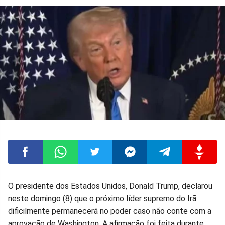
Compartilhar
Compartilhar
Compartilhar
Compartilhar
Compartilhar
Compart
O presidente dos Estados Unidos, Donald Trump, declarou
neste domingo (8) que o próximo líder supremo do Irã
no
no
no
no
no
no
dificilmente permanecerá no poder caso não conte com a
aprovação de Washington. A afirmação foi feita durante