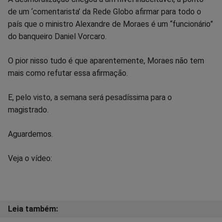
de um ‘comentarista’ da Rede Globo afirmar para todo o
no
no
no
no
no
no
país que o ministro Alexandre de Moraes é um “funcionário”
do banqueiro Daniel Vorcaro.
Facebook
Whatsapp
Twitter
Messenger
Telegram
Gettr
O pior nisso tudo é que aparentemente, Moraes não tem
mais como refutar essa afirmação.
E, pelo visto, a semana será pesadíssima para o
magistrado.
Aguardemos.
Veja o vídeo: