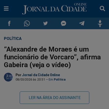
POLÍTICA
Compartilhar
Compartilhar
Compartilhar
Compartilhar
Compartilhar
Compar
“Alexandre de Moraes é um
no
no
no
no
no
no
funcionário de Vorcaro”, afirma
Gabeira (veja o vídeo)
Facebook
Whatsapp
Twitter
Messenger
Telegram
Gettr
Por
Jornal da Cidade Online
08/03/2026 às 20:51
Política
LER NA ÁREA DO ASSINANTE