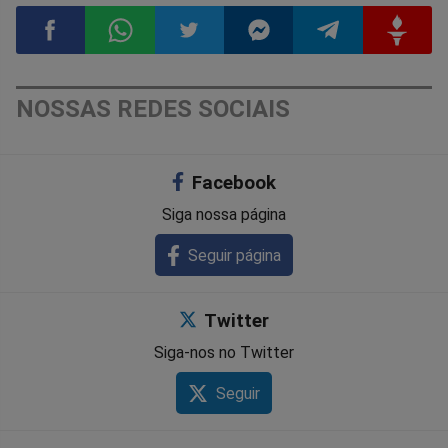
Compartilhar
Compartilhar
Compartilhar
Compartilhar
Compartilhar
Compart
NOSSAS REDES SOCIAIS
no
no
no
no
no
no
Facebook
Facebook
Whatsapp
Twitter
Messenger
Telegram
Gettr
Siga nossa página
Seguir página
Twitter
Siga-nos no Twitter
Seguir