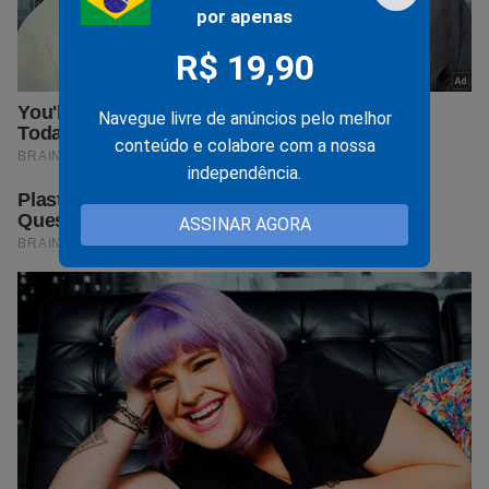
por apenas
R$ 19,90
Navegue livre de anúncios pelo melhor
conteúdo e colabore com a nossa
independência.
ASSINAR AGORA