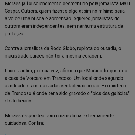
Compartilhar
Compartilhar
Compartilhar
Compartilhar
Compartilhar
Compart
Moraes já foi solenemente desmentido pela jornalista Malu
Gaspar. Outrora, quem fizesse algo assim no mínimo seria
no
no
no
no
no
no
alvo de uma busca e apreensão. Aqueles jornalistas de
outrora eram independentes, sem nenhuma estrutura de
Facebook
Whatsapp
Twitter
Messenger
Telegram
Gettr
proteção.
Contra a jornalista da Rede Globo, repleta de ousadia, o
magistrado parece não ter a mesma coragem.
Lauro Jardim, por sua vez, afirmou que Moraes frequentou
a casa de Vorcaro em Trancoso. Um local onde segundo
alardeado eram realizadas verdadeiras orgias. E o mistério
de Trancoso é onde teria sido gravado o "pica das galáxias"
do Judiciário.
Moraes respondeu com uma notinha extremamente
cuidadosa. Confira: