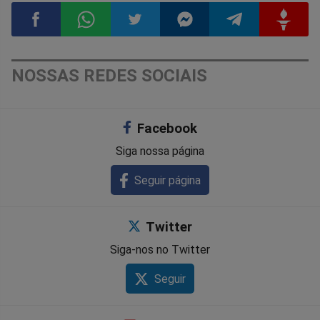
Compartilhar
Compartilhar
Compartilhar
Compartilhar
Compartilhar
Compart
NOSSAS REDES SOCIAIS
no
no
no
no
no
no
Facebook
Facebook
Whatsapp
Twitter
Messenger
Telegram
Gettr
Siga nossa página
Seguir página
Twitter
Siga-nos no Twitter
Seguir