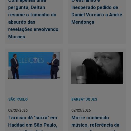
Com apenas uma
O estranho e
pergunta, Deltan
inesperado pedido de
resume o tamanho do
Daniel Vorcaro a André
absurdo das
Mendonça
revelações envolvendo
Moraes
SÃO PAULO
BARBATUQUES
08/03/2026
08/03/2026
Tarcísio dá "surra" em
Morre conhecido
Haddad em São Paulo,
músico, referência da