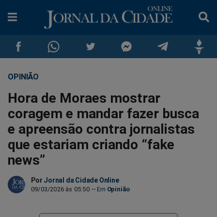
OPINIÃO
Compartilhar
Compartilhar
Compartilhar
Compartilhar
Compartilhar
Compar
Hora de Moraes mostrar
no
no
no
no
no
no
coragem e mandar fazer busca
e apreensão contra jornalistas
Facebook
Whatsapp
Twitter
Messenger
Telegram
Gettr
que estariam criando “fake
news”
Por
Jornal da Cidade Online
09/03/2026 às 05:50
Opinião