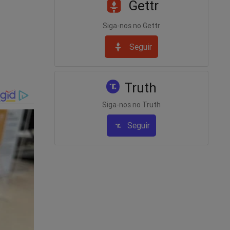
violentos
Gettr
olveram
Siga-nos no Gettr
Seguir
Truth
s
Siga-nos no Truth
Seguir