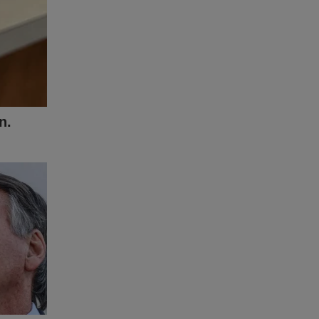
do passado
ce de
omo-o-