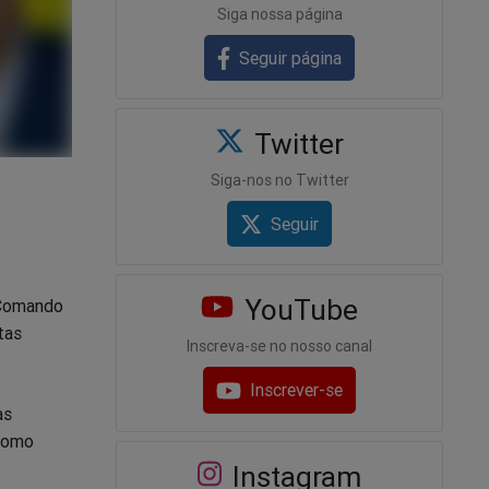
Siga nossa página
Seguir página
Twitter
Siga-nos no Twitter
Seguir
YouTube
 Comando
tas
Inscreva-se no nosso canal
Inscrever-se
às
 como
Instagram