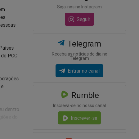
Siga-nos no Instagram
uem
des
Seguir
pessoas
Telegram
 Países
Receba as notícias do dia no
e do PCC
Telegram
Entrar no canal
operações
 e
Rumble
Inscreva-se no nosso canal
eu dentro
egiões do
Inscrever-se