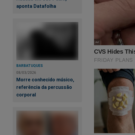
aponta Datafolha
Lula tentou esconde
do petista estão no
Luiz Inácio Lula da
https://www.conte
sistema-tentou-de
BARBATUQUES
Veja a capa:
08/03/2026
Morre conhecido músico,
referência da percussão
corporal