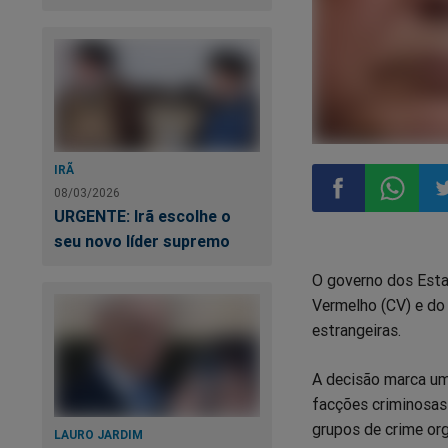
IRÃ
08/03/2026
URGENTE: Irã escolhe o
Compartilhar
Compart
Co
seu novo líder supremo
O governo dos Esta
no
no
n
Vermelho (CV) e do
estrangeiras.
Facebook
Whatsa
Tw
A decisão marca um
facções criminosas
grupos de crime or
LAURO JARDIM