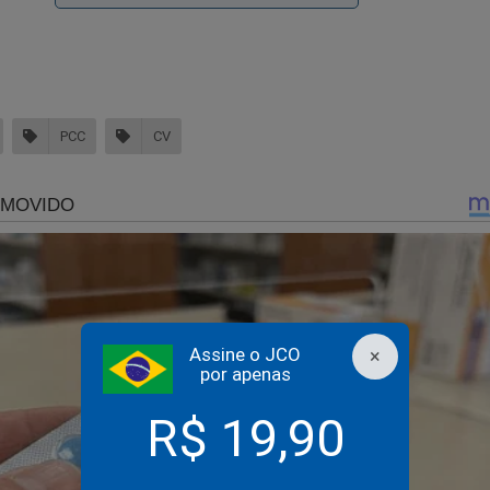
es disputam territórios e rotas de tráfico, gerando confrontos 
ades em várias cidades brasileiras. As facções também desenv
ionais, estabelecendo conexões com cartéis de drogas e grupos
rsos países.
PCC
CV
censura e a perseguição covarde que calou um dos maiore
rnalistas do Brasil
Assine o JCO
×
por apenas
R$ 19,90