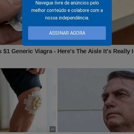
Navegue livre de anúncios pelo
melhor conteúdo e colabore com a
r, mas sua verdadeira face foi exposta. Detalhes e revelações 
nossa independência.
 livro
"O Homem Mais Desonesto do Brasil - A verdadeira fa
 Silva"
.
Aproveite enquanto é tempo. Clique no link abaixo:
ASSINAR AGORA
udoconservador.com.br/products/a-maquina-contra-o-homem-c
struir-um-presidente-e-despertou-uma-nacao