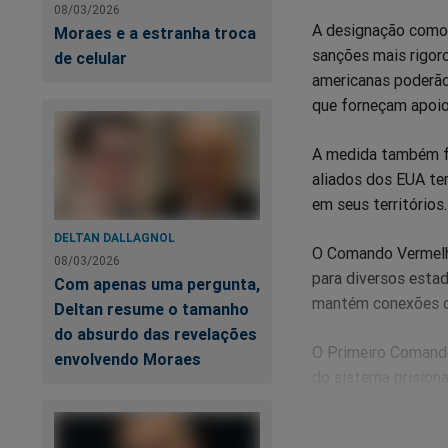
08/03/2026
A designação como 
Moraes e a estranha troca
sanções mais rigor
de celular
americanas poderão
que forneçam apoio
A medida também fa
aliados dos EUA te
em seus territórios.
DELTAN DALLAGNOL
O Comando Vermelho
08/03/2026
para diversos estad
Com apenas uma pergunta,
mantém conexões co
Deltan resume o tamanho
do absurdo das revelações
O Primeiro Comando
envolvendo Moraes
do sistema prisiona
Brasil e países vizi