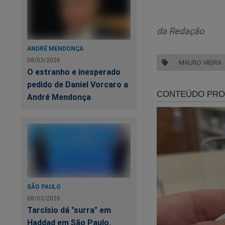
Ambas as organizaçõ
que afetam comunid
operações internac
da Redação
criminosos em dive
ANDRÉ MENDONÇA
08/03/2026
MAURO VIEIRA
O estranho e inesperado
pedido de Daniel Vorcaro a
A 
André Mendonça
jo
SÃO PAULO
08/03/2026
Tarcísio dá "surra" em
Haddad em São Paulo,