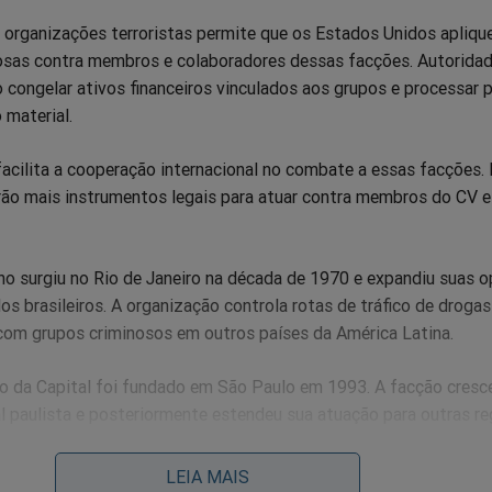
organizações terroristas permite que os Estados Unidos apliq
osas contra membros e colaboradores dessas facções. Autorida
 congelar ativos financeiros vinculados aos grupos e processar 
 material.
cilita a cooperação internacional no combate a essas facções.
rão mais instrumentos legais para atuar contra membros do CV 
 surgiu no Rio de Janeiro na década de 1970 e expandiu suas 
os brasileiros. A organização controla rotas de tráfico de drogas
m grupos criminosos em outros países da América Latina.
 da Capital foi fundado em São Paulo em 1993. A facção cresc
l paulista e posteriormente estendeu sua atuação para outras r
nhos.
LEIA MAIS