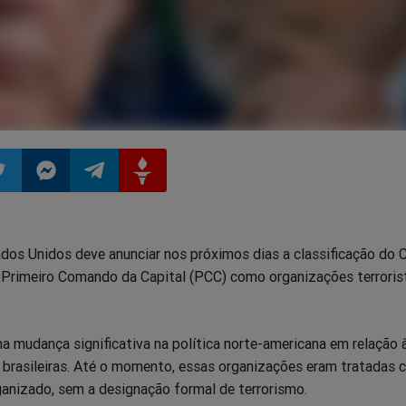
ilhar
mpartilhar
Compartilhar
Compartilhar
Compartilhar
dos Unidos deve anunciar nos próximos dias a classificação do
o
no
no
no
 Primeiro Comando da Capital (PCC) como organizações terroris
pp
itter
Messenger
Telegram
Gettr
a mudança significativa na política norte-americana em relação 
 brasileiras. Até o momento, essas organizações eram tratadas
ganizado, sem a designação formal de terrorismo.