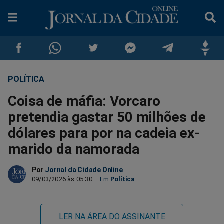
POLÍTICA
Compartilhar
Compartilhar
Compartilhar
Compartilhar
Compartilhar
Compar
Coisa de máfia: Vorcaro
no
no
no
no
no
no
pretendia gastar 50 milhões de
dólares para por na cadeia ex-
Facebook
Whatsapp
Twitter
Messenger
Telegram
Gettr
marido da namorada
Por
Jornal da Cidade Online
09/03/2026 às 05:30
Política
LER NA ÁREA DO ASSINANTE