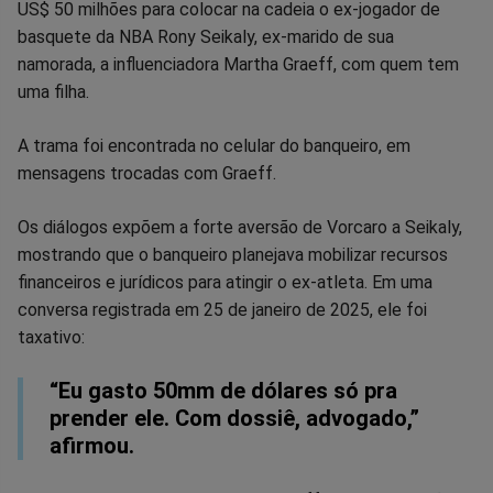
US$ 50 milhões para colocar na cadeia o ex-jogador de
no
no
no
no
no
no
basquete da NBA Rony Seikaly, ex-marido de sua
namorada, a influenciadora Martha Graeff, com quem tem
Facebook
Whatsapp
Twitter
Messenger
Telegram
Gettr
uma filha.
A trama foi encontrada no celular do banqueiro, em
mensagens trocadas com Graeff.
Os diálogos expõem a forte aversão de Vorcaro a Seikaly,
mostrando que o banqueiro planejava mobilizar recursos
financeiros e jurídicos para atingir o ex-atleta. Em uma
conversa registrada em 25 de janeiro de 2025, ele foi
taxativo:
“Eu gasto 50mm de dólares só pra
prender ele. Com dossiê, advogado,”
afirmou.