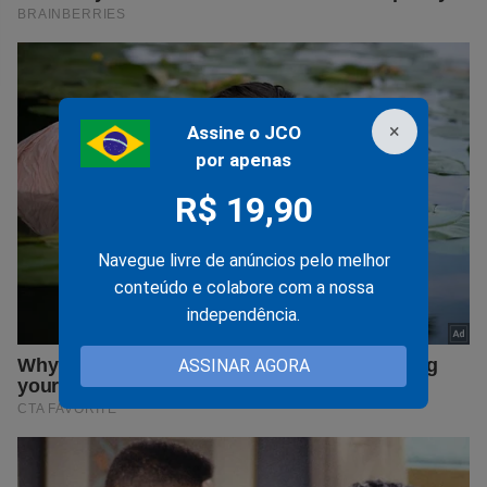
×
Assine o JCO
por apenas
R$ 19,90
Navegue livre de anúncios pelo melhor
conteúdo e colabore com a nossa
independência.
ASSINAR AGORA