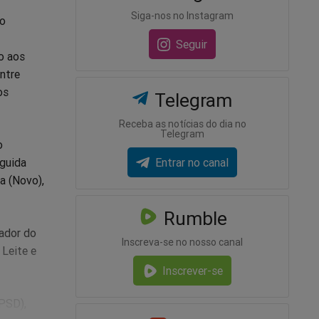
Siga-nos no Instagram
to
Seguir
o aos
ntre
os
Telegram
Receba as notícias do dia no
Telegram
o
Entrar no canal
eguida
a (Novo),
Rumble
ador do
Inscreva-se no nosso canal
Leite e
Inscrever-se
(PSD),