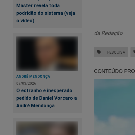
Flávio Bolsonaro 
Master revela toda
seguido por Caiad
podridão do sistema (veja
o vídeo)
A pesquisa também a
Lula apresenta o m
da Redação
de maneira alguma.
enquanto 47% class
PESQUISA
registra 45% de des
A pesquisa foi divu
Eleitoral sob o nú
ANDRÉ MENDONÇA
09/03/2026
O estranho e inesperado
pedido de Daniel Vorcaro a
André Mendonça
Pa
"l