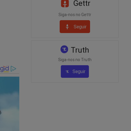
%,
Gettr
Siga-nos no Gettr
idente
Seguir
am nele
ação,
ua vez,
Truth
Siga-nos no Truth
iça
Seguir
e 5