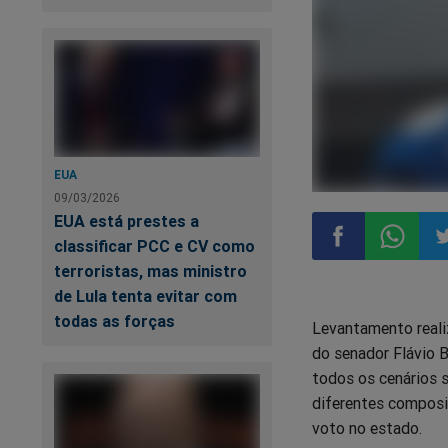
EUA
09/03/2026
EUA está prestes a
classificar PCC e CV como
terroristas, mas ministro
Compartilhar
Compart
Co
de Lula tenta evitar com
todas as forças
Levantamento reali
no
no
n
do senador Flávio B
todos os cenários s
Facebook
Whatsa
Tw
diferentes composi
voto no estado.