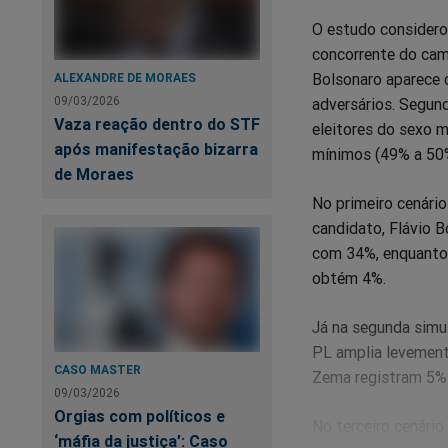
O estudo considerou
concorrente do cam
Bolsonaro aparece 
ALEXANDRE DE MORAES
09/03/2026
adversários. Segun
Vaza reação dentro do STF
eleitores do sexo m
após manifestação bizarra
mínimos (49% a 50%
de Moraes
No primeiro cenário
candidato, Flávio B
com 34%, enquanto 
obtém 4%.
Já na segunda simu
PL amplia levement
CASO MASTER
Zema registram 5%
09/03/2026
Orgias com políticos e
No terceiro cenário
‘máfia da justiça’: Caso