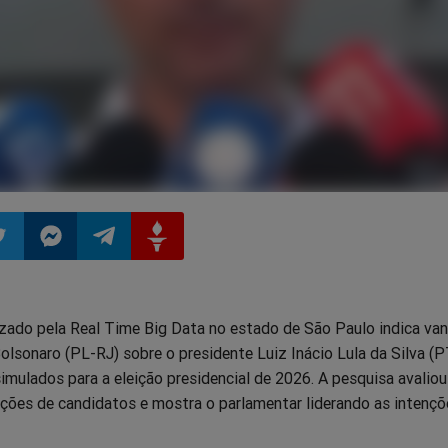
ilhar
mpartilhar
Compartilhar
Compartilhar
Compartilhar
zado pela Real Time Big Data no estado de São Paulo indica v
o
no
no
no
olsonaro (PL-RJ) sobre o presidente Luiz Inácio Lula da Silva (
imulados para a eleição presidencial de 2026. A pesquisa avaliou
pp
itter
Messenger
Telegram
Gettr
ções de candidatos e mostra o parlamentar liderando as intençõ