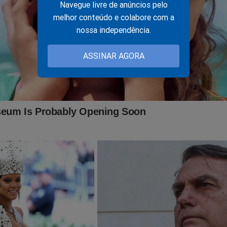
Navegue livre de anúncios pelo
melhor conteúdo e colabore com a
nossa independência.
ASSINAR AGORA
desumana perseguição contra o ex-presidente Bolsonaro e seus a
a crer que, em breve, o pior pode acontecer! Querem tirar a vida d
teceu em 2022, as decisões judiciais controversas, disputas ide
 contra Bolsonaro... Porém, para o "terror" do "sistema", a verdad
foi documentado no
COMBO com cinco livros
que está sendo v
, para alcançar todo o país. Caso queira conhecer os livros e não
clique no link abaixo:
nservador.news/kit-5-livros-digitais/