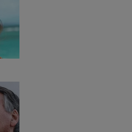
liados não
ele,
ológica e
e não vai
endido
 perder