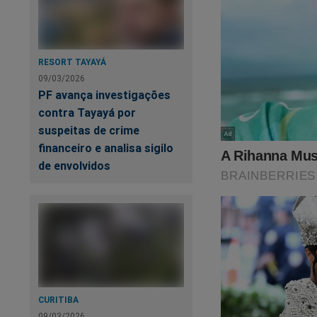
RESORT TAYAYÁ
09/03/2026
PF avança investigações
contra Tayayá por
suspeitas de crime
financeiro e analisa sigilo
A cruel, absurda e 
de envolvidos
tem fim! Tudo leva 
esconder o que acon
perseguição covarde
morrer. Tudo isso 
por apenas R$ 29,90
essa oportunidade, 
https://conteudoco
CURITIBA
09/03/2026