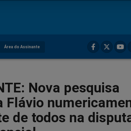
Área do Assinante
TE: Nova pesquisa
a Flávio numericame
te de todos na disput