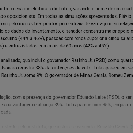
 três cenários eleitorais distintos, variando o nome de um quar
po oposicionista. Em todas as simulações apresentadas, Flávio
com pelo menos três pontos percentuais de vantagem em relaçã
do os dados do levantamento, o senador concentra maior apoio e
asculino (44% a 46%), pessoas com renda superior a cinco salári
) e entrevistados com mais de 60 anos (42% a 45%).
 analisado, que inclui o governador Ratinho Jr. (PSD) como quart
olsonaro registra 38% das intenções de voto. Lula aparece em s
Ratinho Jr. soma 9%. O governador de Minas Gerais, Romeu Zem
lação, com a presença do governador Eduardo Leite (PSD), o sen
e sua vantagem e alcança 39%. Lula aparece com 35%, enquanto 
 cada.
 testado pelo instituto, que inclui o governador Ronaldo Caiado 