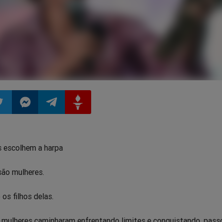
ilhar
mpartilhar
Compartilhar
Compartilhar
Compartilhar
 escolhem a harpa
o
no
no
no
ão mulheres.
pp
itter
Messenger
Telegram
Gettr
os filhos delas.
s mulheres caminharam enfrentando limites e conquistando, pass