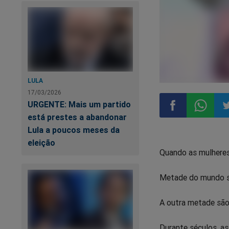
LULA
17/03/2026
URGENTE: Mais um partido
está prestes a abandonar
Lula a poucos meses da
Compartilhar
Compart
Co
eleição
Quando as mulheres
no
no
n
Metade do mundo s
Facebook
Whatsa
Tw
A outra metade são 
Durante séculos, a