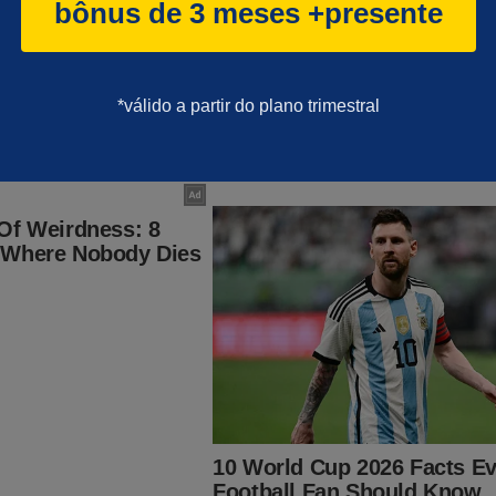
bônus de 3 meses +presente
r igual.
o bem comum.
*válido a partir do plano trimestral
levanta outra, algo maior acontece. Surge uma força silenciosa 
as, comunidades e até o destino de uma sociedade.
 sabedoria esteja justamente nisso: trocar a espada pela harpa.
ama pelo feminino amoroso — firme sem ser violento, forte sem p
 torno de uma causa maior: a dignidade da vida humana.
o pode ser privilégio de alguns.
ando é para todos.
precisa da força das mulheres: amparando umas às outras e conv
m juntos na construção de uma paz que alcance toda a humanid