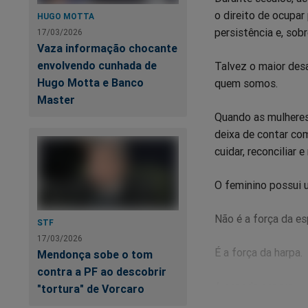
o direito de ocupa
HUGO MOTTA
persistência e, sobr
17/03/2026
Vaza informação chocante
envolvendo cunhada de
Talvez o maior desa
Hugo Motta e Banco
quem somos.
Master
Quando as mulheres
deixa de contar com
cuidar, reconciliar e
O feminino possui u
Não é a força da es
STF
17/03/2026
É a força da harpa.
Mendonça sobe o tom
contra a PF ao descobrir
A espada separa.
"tortura" de Vorcaro