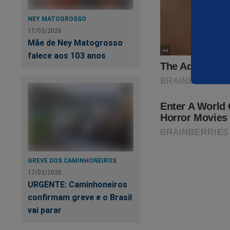
Não é preciso pensa
NEY MATOGROSSO
É preciso desejar 
17/03/2026
Mãe de Ney Matogrosso
falece aos 103 anos
Quando uma mulher 
transformar famíli
Talvez a verdadeira
O mundo de hoje cl
ternura — unido em
A paz verdadeira nã
GREVE DOS CAMINHONEIROS
17/03/2026
A paz só existe qu
URGENTE: Caminhoneiros
confirmam greve e o Brasil
Por isso, o mundo 
vai parar
homens a caminhare