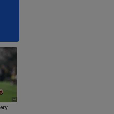
capaz de
erder a
idando os
ade.