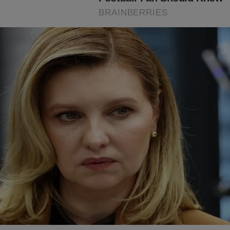
minham juntas, algo muda na história.
es escolhem a harpa, a humanidade reaprende a viver em paz.