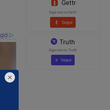
Gettr
Siga-nos no Gettr
Seguir
a feminina
Truth
Siga-nos no Truth
cada
Seguir
s humano.
×