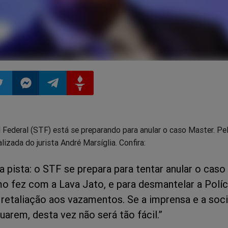
ilhar
mpartilhar
Compartilhar
Compartilhar
Compartilhar
 Federal (STF) está se preparando para anular o caso Master. Pe
o
no
no
no
lizada do jurista André Marsíglia. Confira:
pp
itter
Messenger
Telegram
Gettr
a pista: o STF se prepara para tentar anular o caso
o fez com a Lava Jato, e para desmantelar a Políc
 retaliação aos vazamentos. Se a imprensa e a soc
cuarem, desta vez não será tão fácil.”