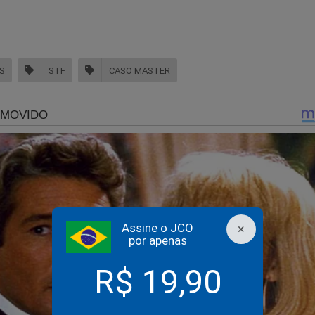
S
STF
CASO MASTER
Assine o JCO
×
por apenas
R$ 19,90