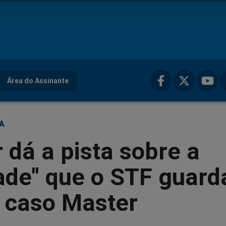
Área do Assinante
ÇA
 dá a pista sobre a
ade" que o STF guard
o caso Master