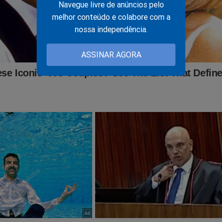
Navegue livre de anúncios pelo
melhor conteúdo e colabore com a
nossa independência.
ASSINAR AGORA
GENTE: Finalmente, um ministro do STF vem à público e se
anifesta