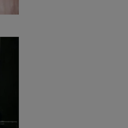
to de
eúdo da
r, clique