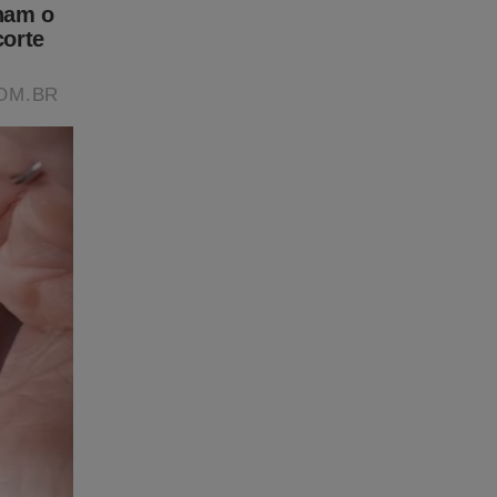
sões
 Para