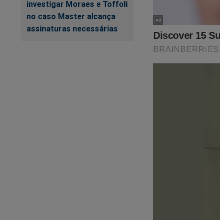
fortalecer a nossa 
investigar Moraes e Toffoli
assistir o primeiro
no caso Master alcança
Revista A Verdade, 
assinaturas necessárias
no link:
https://ass
SEU APOIO É MU