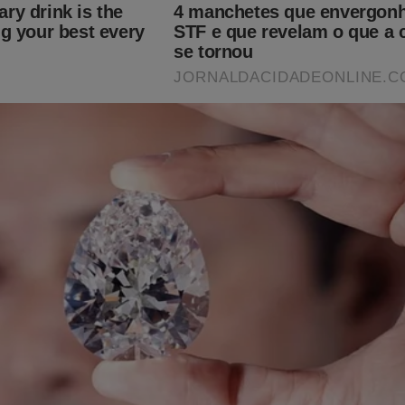
arrogância suprema (veja o vídeo)
rista dá o “remédio” que a CPI precisa usar contra as deci
egais de Gilmar e Dino (veja o vídeo)
do graças a ajuda de nossos assinantes e parceiros comerciais.