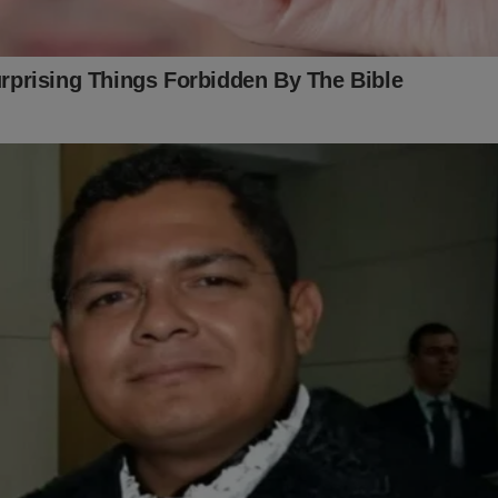
batalha, considere se tornar um
assinante,
o que lhe dará o direi
PODCAST
conservador do Brasil e ter acesso exclusivo ao cont
onde os "assuntos proibidos" no Brasil são revelados. Para assina
inante.jornaldacidadeonline.com.br/apresentacao
ITO IMPORTANTE! CONTAMOS COM VOCÊ!