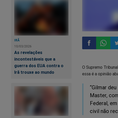
IRÃ
10/03/2026
As revelações
Compartilhar
Compart
Co
incontestáveis que a
guerra dos EUA contra o
O Supremo Tribunal
no
no
n
Irã trouxe ao mundo
essa é a opinião aba
Facebook
Whatsa
Tw
“Gilmar deu 
Master, com
Federal, em
civil não re