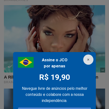
×
Assine o JCO
por apenas
R$ 19,90
Navegue livre de anúncios pelo melhor
conteúdo e colabore com a nossa
independência.