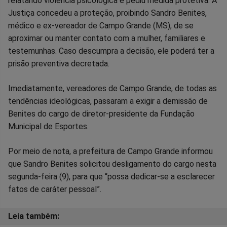
relatando violência psicológica e pediu medida protetiva. A
no
no
no
no
no
no
Justiça concedeu a proteção, proibindo Sandro Benites,
médico e ex-vereador de Campo Grande (MS), de se
Facebook
Whatsapp
Twitter
Messenger
Telegram
Gettr
aproximar ou manter contato com a mulher, familiares e
testemunhas. Caso descumpra a decisão, ele poderá ter a
prisão preventiva decretada.
Imediatamente, vereadores de Campo Grande, de todas as
tendências ideológicas, passaram a exigir a demissão de
Benites do cargo de diretor-presidente da Fundação
Municipal de Esportes.
Por meio de nota, a prefeitura de Campo Grande informou
que Sandro Benites solicitou desligamento do cargo nesta
segunda-feira (9), para que “possa dedicar-se a esclarecer
fatos de caráter pessoal”.