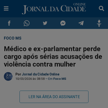
FOCO MS
Compartilhar
Compartilhar
Compartilhar
Compartilhar
Compartilhar
Compar
Médico e ex-parlamentar perde
no
no
no
no
no
no
cargo após sérias acusações de
violência contra mulher
Facebook
Whatsapp
Twitter
Messenger
Telegram
Gettr
Por
Jornal da Cidade Online
10/03/2026 às 08:58
Foco MS
LER NA ÁREA DO ASSINANTE