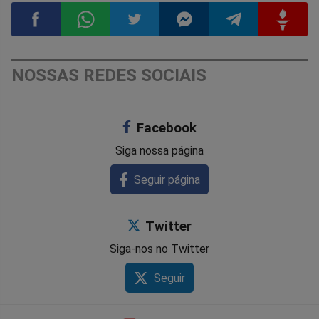
Compartilhar
Compartilhar
Compartilhar
Compartilhar
Compartilhar
Compart
NOSSAS REDES SOCIAIS
no
no
no
no
no
no
Facebook
Facebook
Whatsapp
Twitter
Messenger
Telegram
Gettr
Siga nossa página
Seguir página
Twitter
Siga-nos no Twitter
Seguir