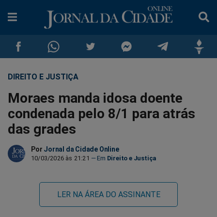
DIREITO E JUSTIÇA
Compartilhar
Compartilhar
Compartilhar
Compartilhar
Compartilhar
Compar
Moraes manda idosa doente
no
no
no
no
no
no
condenada pelo 8/1 para atrás
das grades
Facebook
Whatsapp
Twitter
Messenger
Telegram
Gettr
Por
Jornal da Cidade Online
10/03/2026 às 21:21
Direito e Justiça
LER NA ÁREA DO ASSINANTE