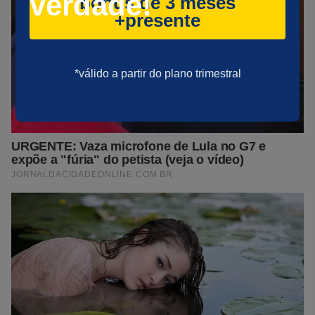
verdade!
bônus de 3 meses
+presente
*válido a partir do plano trimestral