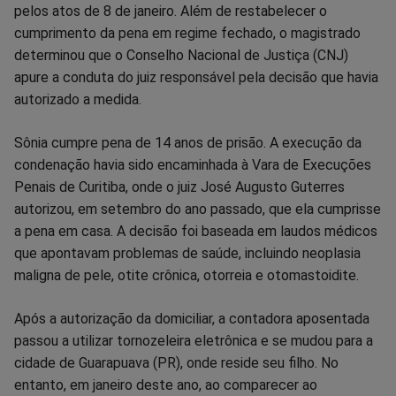
pelos atos de 8 de janeiro. Além de restabelecer o
Facebook
Whatsapp
Twitter
Messenger
Telegram
Gettr
cumprimento da pena em regime fechado, o magistrado
determinou que o Conselho Nacional de Justiça (CNJ)
apure a conduta do juiz responsável pela decisão que havia
autorizado a medida.
Sônia cumpre pena de 14 anos de prisão. A execução da
condenação havia sido encaminhada à Vara de Execuções
Penais de Curitiba, onde o juiz José Augusto Guterres
autorizou, em setembro do ano passado, que ela cumprisse
a pena em casa. A decisão foi baseada em laudos médicos
que apontavam problemas de saúde, incluindo neoplasia
maligna de pele, otite crônica, otorreia e otomastoidite.
Após a autorização da domiciliar, a contadora aposentada
passou a utilizar tornozeleira eletrônica e se mudou para a
cidade de Guarapuava (PR), onde reside seu filho. No
entanto, em janeiro deste ano, ao comparecer ao