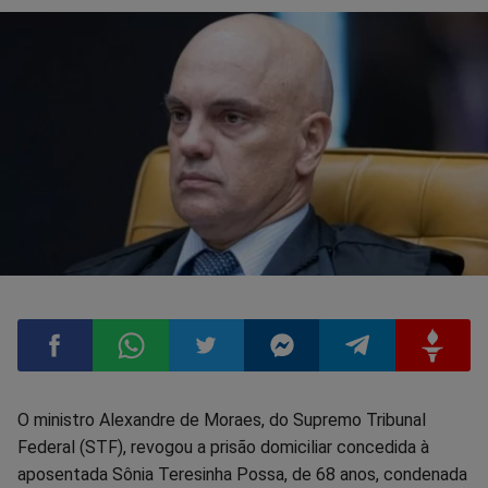
Compartilhar
Compartilhar
Compartilhar
Compartilhar
Compartilhar
Compart
O ministro Alexandre de Moraes, do Supremo Tribunal
Federal (STF), revogou a prisão domiciliar concedida à
no
no
no
no
no
no
aposentada Sônia Teresinha Possa, de 68 anos, condenada