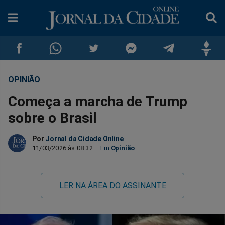
OPINIÃO
Compartilhar
Compartilhar
Compartilhar
Compartilhar
Compartilhar
Compar
Começa a marcha de Trump
no
no
no
no
no
no
sobre o Brasil
Facebook
Whatsapp
Twitter
Messenger
Telegram
Gettr
Por
Jornal da Cidade Online
11/03/2026 às 08:32
Opinião
LER NA ÁREA DO ASSINANTE