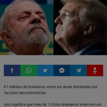
Compartilhar
Compartilhar
Compartilhar
Compartilhar
Compartilhar
Compart
61 milhões de brasileiros vivem em áreas dominadas por
facções narcoterroristas.
no
no
no
no
no
no
Isso significa que mais de 1/4 dos brasileiros vivem em um