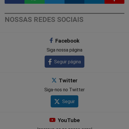
Compartilhar
Compartilhar
Compartilhar
Compartilhar
Compartilhar
Compart
NOSSAS REDES SOCIAIS
no
no
no
no
no
no
Facebook
Facebook
Whatsapp
Twitter
Messenger
Telegram
Gettr
Siga nossa página
Seguir página
Twitter
Siga-nos no Twitter
Seguir
YouTube