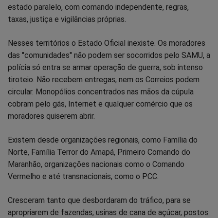
Facebook
Whatsapp
Twitter
Messenger
Telegram
Gettr
estado paralelo, com comando independente, regras,
taxas, justiça e vigilâncias próprias.
Nesses territórios o Estado Oficial inexiste. Os moradores
das "comunidades" não podem ser socorridos pelo SAMU, a
polícia só entra se armar operação de guerra, sob intenso
tiroteio. Não recebem entregas, nem os Correios podem
circular. Monopólios concentrados nas mãos da cúpula
cobram pelo gás, Internet e qualquer comércio que os
moradores quiserem abrir.
Existem desde organizações regionais, como Família do
Norte, Família Terror do Amapá, Primeiro Comando do
Maranhão, organizações nacionais como o Comando
Vermelho e até transnacionais, como o PCC.
Cresceram tanto que desbordaram do tráfico, para se
apropriarem de fazendas, usinas de cana de açúcar, postos