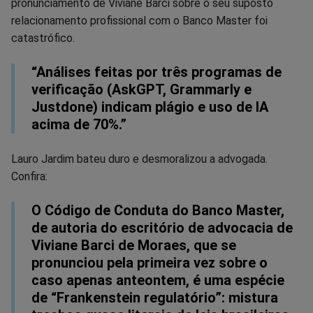
pronunciamento de Viviane Barci sobre o seu suposto
no
no
no
no
no
no
relacionamento profissional com o Banco Master foi
catastrófico.
Facebook
Whatsapp
Twitter
Messenger
Telegram
Gettr
“Análises feitas por três programas de
verificação (AskGPT, Grammarly e
Justdone) indicam plágio e uso de IA
acima de 70%.”
Lauro Jardim bateu duro e desmoralizou a advogada.
Confira:
O Código de Conduta do Banco Master,
de autoria do escritório de advocacia de
Viviane Barci de Moraes, que se
pronunciou pela primeira vez sobre o
caso apenas anteontem, é uma espécie
de “Frankenstein regulatório”: mistura