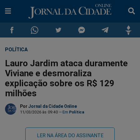
POLÍTICA
Compartilhar
Compartilhar
Compartilhar
Compartilhar
Compartilhar
Compar
Lauro Jardim ataca duramente
no
no
no
no
no
no
Viviane e desmoraliza
explicação sobre os R$ 129
Facebook
Whatsapp
Twitter
Messenger
Telegram
Gettr
milhões
Por
Jornal da Cidade Online
11/03/2026 às 09:40
Política
LER NA ÁREA DO ASSINANTE