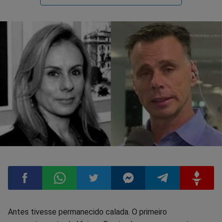
Compartilhar
Compartilhar
Compartilhar
Compartilhar
Compartilhar
Compart
Antes tivesse permanecido calada. O primeiro