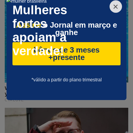
×
Mulheres
fortes
Assine
o Jornal em março e
ganhe
apoiam a
verdade!
bônus de 3 meses
+presente
*válido a partir do plano trimestral