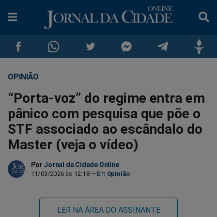
OPINIÃO
Compartilhar
Compartilhar
Compartilhar
Compartilhar
Compartilhar
Compar
“Porta-voz” do regime entra em
no
no
no
no
no
no
pânico com pesquisa que põe o
STF associado ao escândalo do
Facebook
Whatsapp
Twitter
Messenger
Telegram
Gettr
Master (veja o vídeo)
Por
Jornal da Cidade Online
11/03/2026 às 12:18
Opinião
LER NA ÁREA DO ASSINANTE