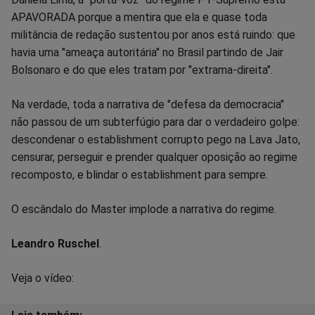
APAVORADA porque a mentira que ela e quase toda
no
no
no
no
no
no
militância de redação sustentou por anos está ruindo: que
havia uma "ameaça autoritária" no Brasil partindo de Jair
Facebook
Whatsapp
Twitter
Messenger
Telegram
Gettr
Bolsonaro e do que eles tratam por "extrama-direita".
Na verdade, toda a narrativa de "defesa da democracia"
não passou de um subterfúgio para dar o verdadeiro golpe:
descondenar o establishment corrupto pego na Lava Jato,
censurar, perseguir e prender qualquer oposição ao regime
recomposto, e blindar o establishment para sempre.
O escândalo do Master implode a narrativa do regime.
Leandro Ruschel
.
Veja o vídeo: