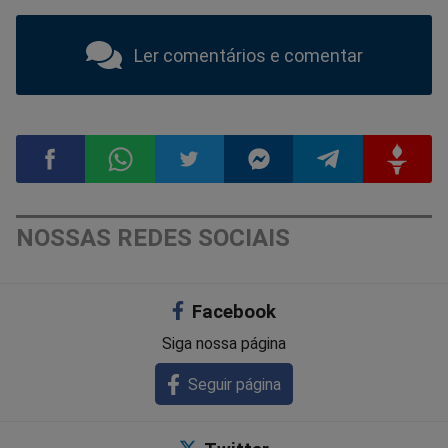
Ler comentários e comentar
Compartilhar
Compartilhar
Compartilhar
Compartilhar
Compartilhar
Compart
NOSSAS REDES SOCIAIS
no
no
no
no
no
no
Facebook
Facebook
Whatsapp
Twitter
Messenger
Telegram
Gettr
Siga nossa página
Seguir página