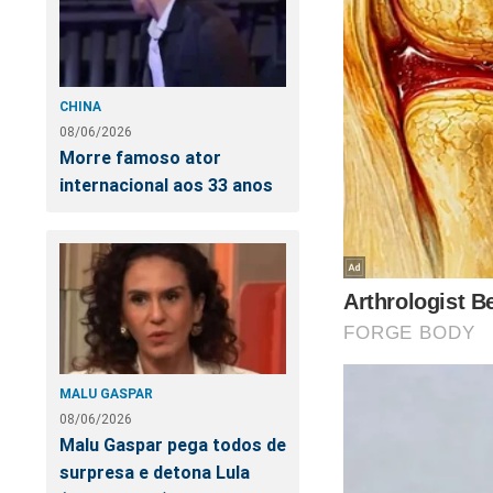
AO
CHINA
"O
08/06/2026
de
Morre famoso ator
internacional aos 33 anos
MALU GASPAR
08/06/2026
Malu Gaspar pega todos de
Muitos segredos ai
surpresa e detona Lula