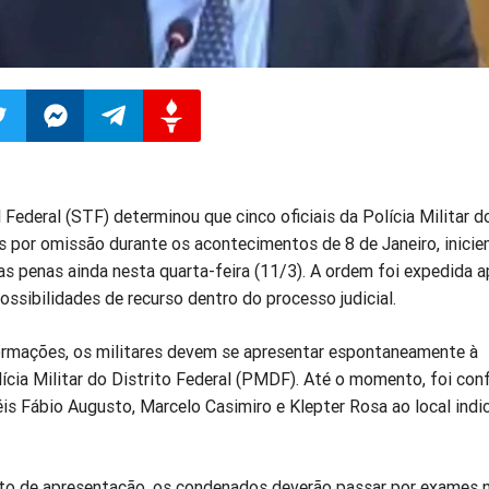
ilhar
mpartilhar
Compartilhar
Compartilhar
Compartilhar
Federal (STF) determinou que cinco oficiais da Polícia Militar d
o
no
no
no
s por omissão durante os acontecimentos de 8 de Janeiro, inicie
s penas ainda nesta quarta-feira (11/3). A ordem foi expedida a
pp
itter
Messenger
Telegram
Gettr
sibilidades de recurso dentro do processo judicial.
rmações, os militares devem se apresentar espontaneamente à
ícia Militar do Distrito Federal (PMDF). Até o momento, foi con
is Fábio Augusto, Marcelo Casimiro e Klepter Rosa ao local indi
o de apresentação, os condenados deverão passar por exames 