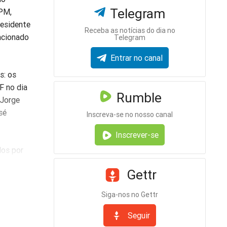
Telegram
 PM,
esidente
Receba as notícias do dia no
acionado
Telegram
Entrar no canal
s: os
F no dia
Rumble
 Jorge
sé
Inscreva-se no nosso canal
Inscrever-se
dos por
lição
Gettr
ificado
ônio da
Siga-nos no Gettr
o à
Seguir