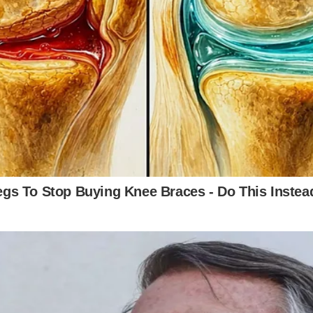
 VIVO: Moraes prende mais de 200 (veja o vídeo)
u o Brasil prende Moraes ou Moraes prende o Brasil"... O d
 um ex-aluno do ministro do STF
nda persistem sobre o dia 8 de janeiro de 2023. Tudo o que acon