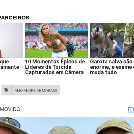
condenação, foi fixada uma pena de 16 anos de prisão para cad
cação de 100 dias-multa. A sentença também estabelece a perda 
determina o pagamento solidário de R$ 30 milhões por danos mor
e deverá ser dividido entre os demais condenados pelos atos de 
fesas
do coronel Klepter Rosa declarou que discorda “de alguns funda
elo Supremo Tribunal Federal”, mas afirmou que irá cumpri-la, “c
nstituição da República e as leis do país”.
ALEXANDRE DE MORAES
m sustentam que a consciência do coronel “permanece tranqui
prio quem determinou e conduziu a prisão de manifestantes ainda
 como nos dias subsequentes aos fatos. A defesa confia que os 
ente corrigidos pelo próprio Supremo Tribunal Federal”.
es legais do coronel Marcelo Casimiro Vasconcelos Rodrigues l