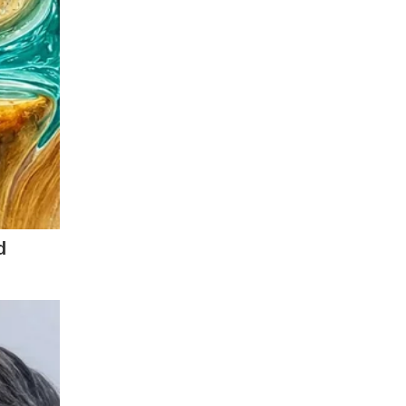
esabafo
teceu