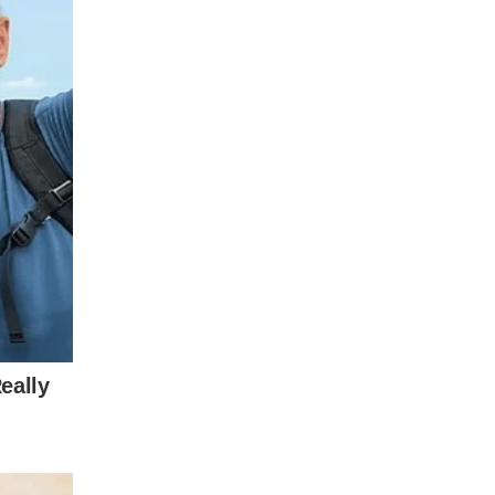
 do
um pai de
strito
, esteja
tível com
anece
udos
e —
o tentou