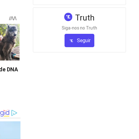
a um dos
dos
Truth
ais
Siga-nos no Truth
8 de
Seguir
mentos da
omo
la, uma
 no dia
equívocos
amentaram