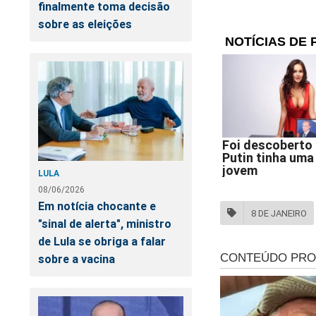
finalmente toma decisão
Como resultado da 
sobre as eleições
réus, além da apli
cargos públicos e 
coletivos, valor qu
janeiro.
O que dizem as de
Em nota, a defesa 
decisão proferida p
LULA
sempre cumpriu a Co
08/06/2026
Em notícia chocante e
8 DE JANEIRO
"sinal de alerta", ministro
Os advogados també
de Lula se obriga a falar
vez que foi ele pró
sobre a vacina
08 de janeiro, bem
possam ser devidam
Já os representant