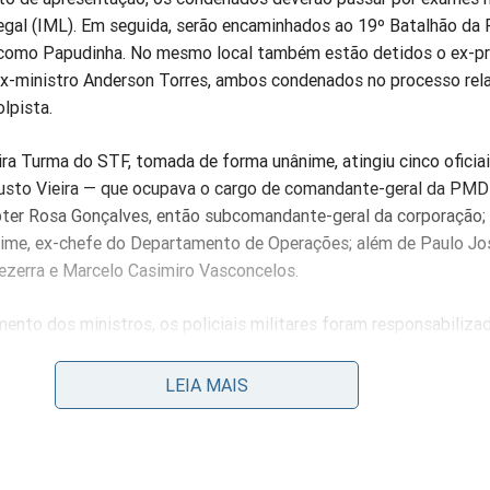
egal (IML). Em seguida, serão encaminhados ao 19º Batalhão da
 como Papudinha. No mesmo local também estão detidos o ex-pr
 ex-ministro Anderson Torres, ambos condenados no processo rel
lpista.
ra Turma do STF, tomada de forma unânime, atingiu cinco oficiai
usto Vieira — que ocupava o cargo de comandante-geral da PMD
epter Rosa Gonçalves, então subcomandante-geral da corporação;
ime, ex-chefe do Departamento de Operações; além de Paulo Jo
Bezerra e Marcelo Casimiro Vasconcelos.
ento dos ministros, os policiais militares foram responsabiliza
acionados aos acontecimentos daquele dia. Entre eles estão abo
Democrático de Direito, tentativa de golpe de Estado, dano qual
LEIA MAIS
 e grave ameaça com uso de substância inflamável contra patrim
 de patrimônio tombado e violação de dever funcional relacionad
ública.