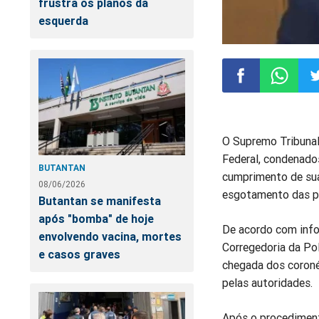
frustra os planos da
esquerda
Compartilhar
Compart
Co
O Supremo Tribunal 
no
no
n
Federal, condenado
BUTANTAN
cumprimento de sua
Facebook
Whatsa
Tw
08/06/2026
esgotamento das pos
Butantan se manifesta
após "bomba" de hoje
De acordo com info
envolvendo vacina, mortes
Corregedoria da Pol
e casos graves
chegada dos coroné
pelas autoridades.
Após o procediment