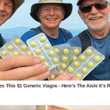
isão condenatória, uma vez que permanece convicta da inocência
simiro”. Em comunicado, a defesa declarou que “lamenta-se que 
e dedicou mais de três décadas de sua vida à Polícia Militar do Di
 conduta funcional ilibada e sem qualquer mácula em sua carreira
iciar o cumprimento de uma pena que a defesa considera incompa
os apurados nos autos”.
sa de Jorge Eduardo Naime afirmou que a decisão judicial “perm
ições que jamais foram devidamente enfrentadas”.
amento, os advogados informaram que a defesa “apresentou la
 demonstrando a quebra da cadeia de custódia do celular de Naim
 ter sido tratado com absoluto rigor jurídico”. Ao final da nota,
 ainda haverá de mostrar, com clareza, quem de fat
r naquele 8 de janeiro”.