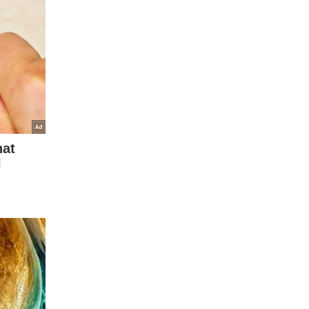
uga do