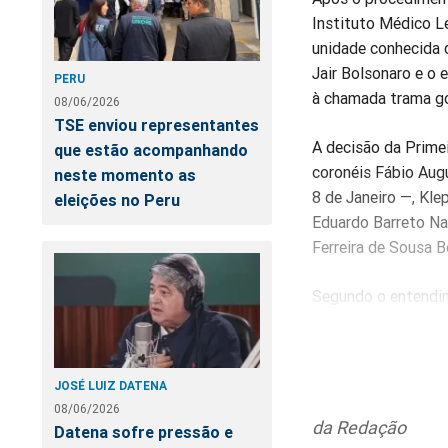
Instituto Médico L
unidade conhecida
Jair Bolsonaro e o
PERU
à chamada trama go
08/06/2026
TSE enviou representantes
A decisão da Primei
que estão acompanhando
coronéis Fábio Aug
neste momento as
8 de Janeiro —, Kl
eleições no Peru
Eduardo Barreto Na
Ferreira de Sousa 
Segundo o entendim
diversos crimes rel
violenta do Estado 
mediante violência
JOSÉ LUIZ DATENA
União, deterioração
08/06/2026
garantia da ordem p
da Redação
Datena sofre pressão e