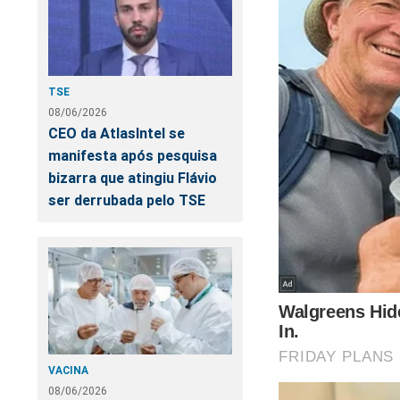
“os efeitos da dec
coronel Marcelo Ca
família e oficial qu
Federal, sempre com
TSE
hoje obrigado a in
08/06/2026
a realidade dos fat
CEO da AtlasIntel se
manifesta após pesquisa
Por sua vez, a defe
bizarra que atingiu Flávio
cercada de contrad
ser derrubada pelo TSE
No mesmo posicion
periciais técnicos
elemento que deveria
acrescentaram:
“A história
VACINA
evitar o pio
08/06/2026