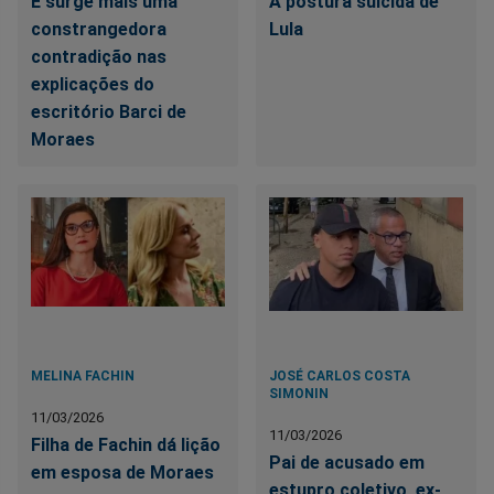
E surge mais uma
A postura suicida de
constrangedora
Lula
contradição nas
explicações do
escritório Barci de
Moraes
MELINA FACHIN
JOSÉ CARLOS COSTA
SIMONIN
11/03/2026
11/03/2026
Filha de Fachin dá lição
Pai de acusado em
em esposa de Moraes
estupro coletivo, ex-