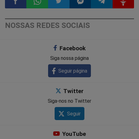
Compartilhar
Compartilhar
Compartilhar
Compartilhar
Compartilhar
Compart
NOSSAS REDES SOCIAIS
no
no
no
no
no
no
Facebook
Facebook
Whatsapp
Twitter
Messenger
Telegram
Gettr
Siga nossa página
Seguir página
Twitter
Siga-nos no Twitter
Seguir
YouTube