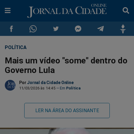
POLÍTICA
Compartilhar
Compartilhar
Compartilhar
Compartilhar
Compartilhar
Compar
Mais um vídeo "some" dentro do
no
no
no
no
no
no
Governo Lula
Facebook
Whatsapp
Twitter
Messenger
Telegram
Gettr
Por
Jornal da Cidade Online
11/03/2026 às 14:45
Política
LER NA ÁREA DO ASSINANTE