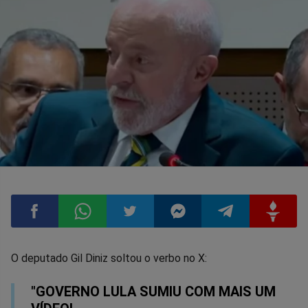
Compartilhar
Compartilhar
Compartilhar
Compartilhar
Compartilhar
Compart
O deputado Gil Diniz soltou o verbo no X:
no
no
no
no
no
no
"GOVERNO LULA SUMIU COM MAIS UM