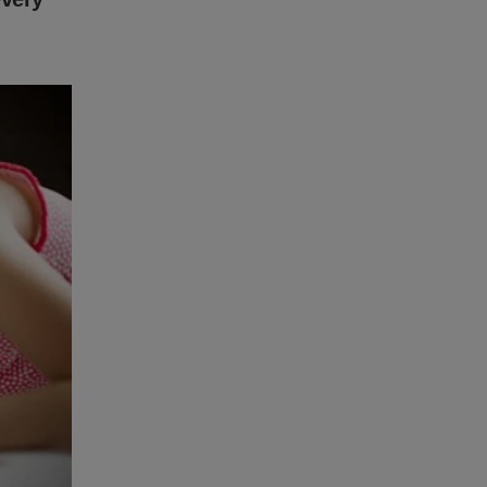
los como
sos estão
o STF
.
ra todo
ade.
o-pelo-