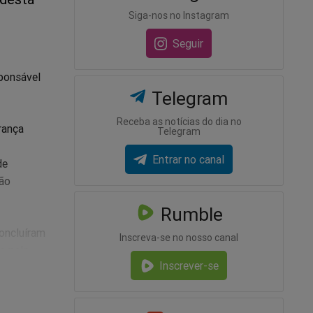
Siga-nos no Instagram
Seguir
sponsável
Telegram
Receba as notícias do dia no
rança
Telegram
Entrar no canal
de
ão
Rumble
concluíram
Inscreva-se no nosso canal
e pelo
Inscrever-se
 da
lular de