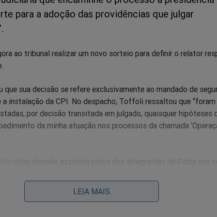
te para a adoção das providências que julgar
.
ora ao tribunal realizar um novo sorteio para definir o relator re
o.
u que sua decisão se refere exclusivamente ao mandado de segu
 a instalação da CPI. No despacho, Toffoli ressaltou que “foram
stadas, por decisão transitada em julgado, quaisquer hipóteses 
mpedimento da minha atuação nos processos da chamada ‘Operaç
tro citou decisão assinada pelos dez integrantes da Corte que 
abimento para a arguição de suspeição” apresentada anteriorment
in. A medida havia sido aberta após Fachin receber um relatório
LEIA MAIS
e mencionava o nome de Toffoli em mensagens encontradas no ce
prietário do Banco Master.