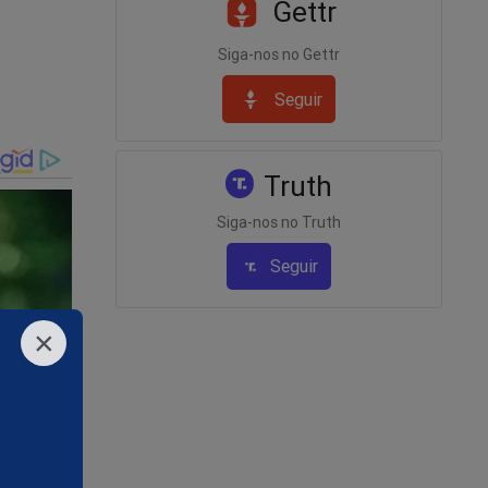
Gettr
toria do
Siga-nos no Gettr
uarta-
outros
Seguir
Truth
Siga-nos no Truth
e 5
Seguir
×