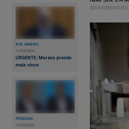
Há informações que 
esse e detalhes da
no "documento" rec
Ainda não se sabe p
certamente, já está
o país.
Acredite, o 
8 DE JANEIRO
11/03/2026
Clique no link abaix
URGENTE: Moraes prende
mais cinco
https://www.conte
stf-pre-venda
Veja a capa:
PESQUISA
11/03/2026