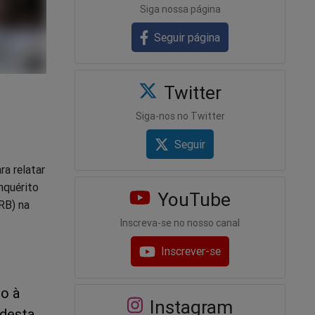
Siga nossa página
Seguir página
Twitter
Siga-nos no Twitter
Seguir
ra relatar
nquérito
YouTube
BRB) na
Inscreva-se no nosso canal
Inscrever-se
no à
Instagram
 desta