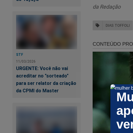
da Redação
Posteriormente, a a
processo relaciona
feira (11/3) indica
DIAS TOFFOLI
processos envolven
STF
11/03/2026
Pa
URGENTE: Você não vai
"l
acreditar no "sorteado"
para ser relator da criação
da CPMI do Master
Mu
ap
ve