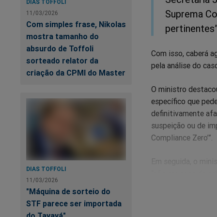
DIAS TOFFOLI
Suprema Cor
11/03/2026
Com simples frase, Nikolas
pertinentes”
mostra tamanho do
absurdo de Toffoli
Com isso, caberá ag
sorteado relator da
pela análise do cas
criação da CPMI do Master
O ministro destaco
específico que pede
definitivamente afa
suspeição ou de i
Compliance Zero’”.
Em seguida, o minis
DIAS TOFFOLI
“não ser caso de c
11/03/2026
ministro Edson Fach
"Máquina de sorteio do
Polícia Federal qu
STF parece ser importada
Daniel Vorcaro, pro
do Tayayá"