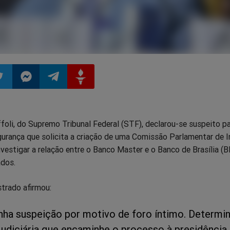
ilhar
mpartilhar
Compartilhar
Compartilhar
Compartilhar
foli, do Supremo Tribunal Federal (STF), declarou-se suspeito pa
o
no
no
no
rança que solicita a criação de uma Comissão Parlamentar de I
nvestigar a relação entre o Banco Master e o Banco de Brasília (
pp
itter
Messenger
Telegram
Gettr
dos.
trado afirmou:
nha suspeição por motivo de foro íntimo. Determi
Judiciária que encaminhe o processo à presidência