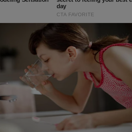
a velha mídia brasileira não teve coragem de noticiar. Escânda
s festas sexuais de Vorcaro para políticos e empresários podero
ém lançamento: o livro
Banco Master – O Caso Blindando Pel
or quanto tempo essa obra vai estar em circulação. O "sistema",
 de olho e, por esse motivo, a editora liberou o
FRETE GRÁTIS pa
livro é a “autópsia do poder brasileiro”. Não perca essa oportunid
o:
udoconservador.com.br/products/banco-master-o-caso-blindand