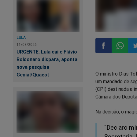
LULA
11/03/2026
URGENTE: Lula cai e Flávio
Bolsonaro dispara, aponta
Compartilhar
Compart
Co
nova pesquisa
O ministro Dias Tof
Genial/Quaest
no
no
n
um mandado de segu
(CPI) destinada a i
Facebook
Whatsa
Tw
Câmara dos Deputa
Na decisão, o magis
“Declaro mi
Secretaria 