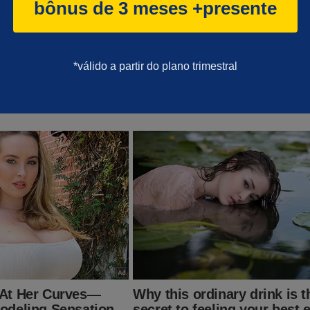
bônus de 3 meses +presente
áquina de sorteio do STF parece ser importada do Tayayá"
*válido a partir do plano trimestral
za informação bizarra sobre evento em Londres com Mora
ffoli, Gonet e outras autoridades