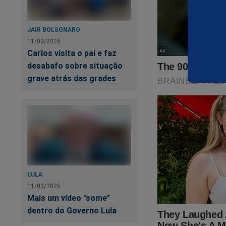
JAIR BOLSONARO
"M
11/03/2026
Carlos visita o pai e faz
desabafo sobre situação
grave atrás das grades
Va
To
LULA
11/03/2026
Mais um vídeo "some"
dentro do Governo Lula