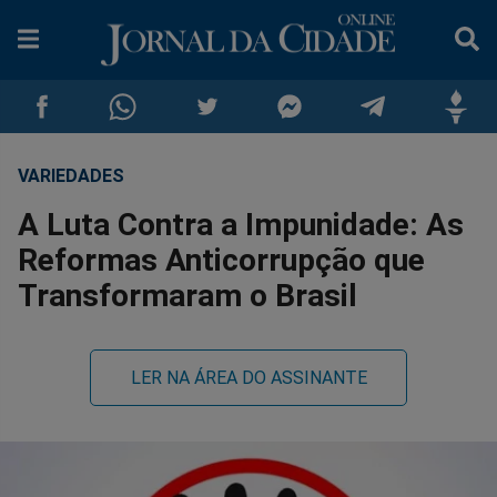
VARIEDADES
Compartilhar
Compartilhar
Compartilhar
Compartilhar
Compartilhar
Compar
A Luta Contra a Impunidade: As
no
no
no
no
no
no
Reformas Anticorrupção que
Transformaram o Brasil
Facebook
Whatsapp
Twitter
Messenger
Telegram
Gettr
LER NA ÁREA DO ASSINANTE