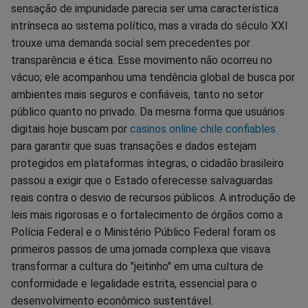
sensação de impunidade parecia ser uma característica
Facebook
Whatsapp
Twitter
Messenger
Telegram
Gettr
intrínseca ao sistema político, mas a virada do século XXI
trouxe uma demanda social sem precedentes por
transparência e ética. Esse movimento não ocorreu no
vácuo; ele acompanhou uma tendência global de busca por
ambientes mais seguros e confiáveis, tanto no setor
público quanto no privado. Da mesma forma que usuários
digitais hoje buscam por
casinos online chile confiables
para garantir que suas transações e dados estejam
protegidos em plataformas íntegras, o cidadão brasileiro
passou a exigir que o Estado oferecesse salvaguardas
reais contra o desvio de recursos públicos. A introdução de
leis mais rigorosas e o fortalecimento de órgãos como a
Polícia Federal e o Ministério Público Federal foram os
primeiros passos de uma jornada complexa que visava
transformar a cultura do "jeitinho" em uma cultura de
conformidade e legalidade estrita, essencial para o
desenvolvimento econômico sustentável.