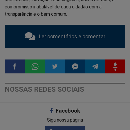
compromisso inabalável de cada cidadão com a
transparência e o bem comum.
Ler comentários e comentar
Compartilhar
Compartilhar
Compartilhar
Compartilhar
Compartilhar
Compart
NOSSAS REDES SOCIAIS
no
no
no
no
no
no
Facebook
Facebook
Whatsapp
Twitter
Messenger
Telegram
Gettr
Siga nossa página