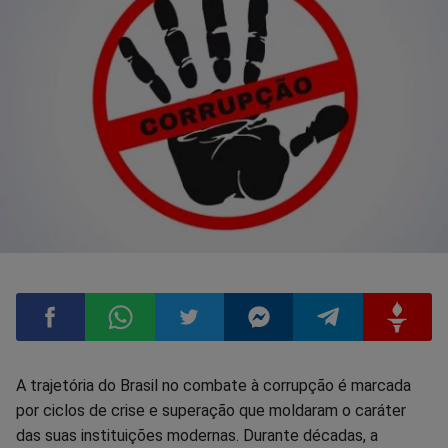
Compartilhar
Compartilhar
Compartilhar
Compartilhar
Compartilhar
Compart
A trajetória do Brasil no combate à corrupção é marcada
por ciclos de crise e superação que moldaram o caráter
no
no
no
no
no
no
das suas instituições modernas. Durante décadas, a