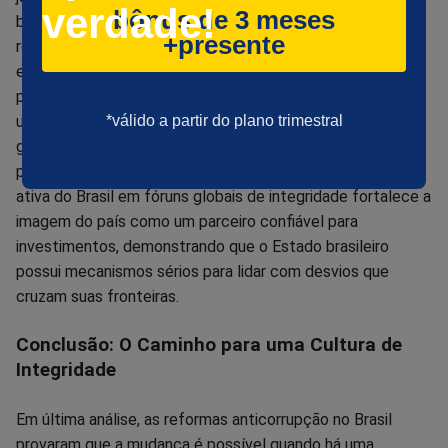
verdade!
bônus de 3 meses
brasileiros conseguiram repatriar centenas de milhões de
+presente
reais que estavam escondidos em contas secretas no
exterior. A troca de inteligência financeira entre países
permite mapear a rede de laranjas e empresas de fachada
*válido a partir do plano trimestral
utilizadas pelas organizações criminosas. Essa integração
global dificulta que criminosos financeiros encontrem
portos seguros para seus ativos ilícitos. A participação
ativa do Brasil em fóruns globais de integridade fortalece a
imagem do país como um parceiro confiável para
investimentos, demonstrando que o Estado brasileiro
possui mecanismos sérios para lidar com desvios que
cruzam suas fronteiras.
Conclusão: O Caminho para uma Cultura de
Integridade
Em última análise, as reformas anticorrupção no Brasil
provaram que a mudança é possível quando há uma