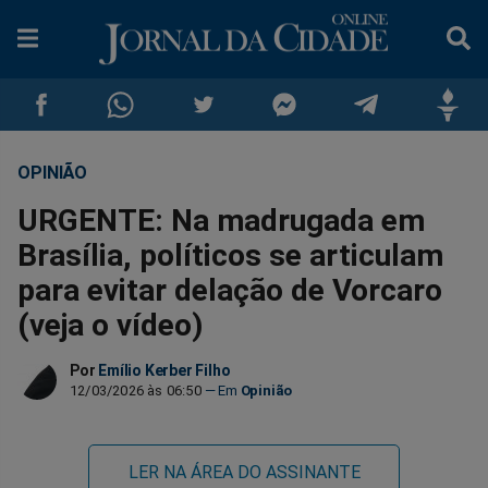
OPINIÃO
Compartilhar
Compartilhar
Compartilhar
Compartilhar
Compartilhar
Compar
URGENTE: Na madrugada em
no
no
no
no
no
no
Brasília, políticos se articulam
para evitar delação de Vorcaro
Facebook
Whatsapp
Twitter
Messenger
Telegram
Gettr
(veja o vídeo)
Por
Emílio Kerber Filho
12/03/2026 às 06:50
Opinião
LER NA ÁREA DO ASSINANTE