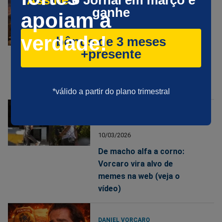
Assine
o Jornal em março e
ganhe
apoiam a
BANCO MASTER
11/03/2026
verdade!
bônus de 3 meses
Sem saída? Pressões
+presente
políticas e institucionais
colocam Alexandre de
Moraes em xeque
*válido a partir do plano trimestral
DANIEL VORCARO
10/03/2026
De macho alfa a corno:
Vorcaro vira alvo de
memes na web (veja o
vídeo)
DANIEL VORCARO