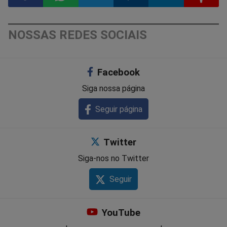
Compartilhar
Compartilhar
Compartilhar
Compartilhar
Compartilhar
Compart
NOSSAS REDES SOCIAIS
no
no
no
no
no
no
Facebook
Facebook
Whatsapp
Twitter
Messenger
Telegram
Gettr
Siga nossa página
Seguir página
Twitter
Siga-nos no Twitter
Seguir
YouTube