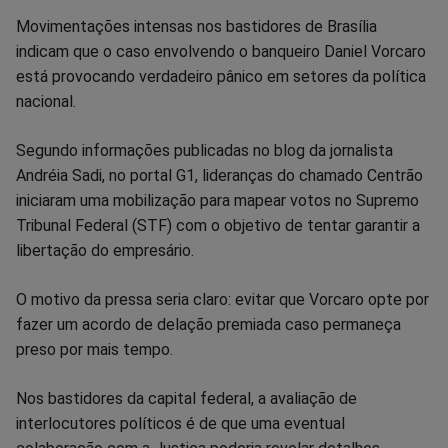
Compartilhar
Compartilhar
Compartilhar
Compartilhar
Compartilhar
Compart
Movimentações intensas nos bastidores de Brasília
indicam que o caso envolvendo o banqueiro Daniel Vorcaro
no
no
no
no
no
no
está provocando verdadeiro pânico em setores da política
nacional.
Facebook
Whatsapp
Twitter
Messenger
Telegram
Gettr
Segundo informações publicadas no blog da jornalista
Andréia Sadi, no portal G1, lideranças do chamado Centrão
iniciaram uma mobilização para mapear votos no Supremo
Tribunal Federal (STF) com o objetivo de tentar garantir a
libertação do empresário.
O motivo da pressa seria claro: evitar que Vorcaro opte por
fazer um acordo de delação premiada caso permaneça
preso por mais tempo.
Nos bastidores da capital federal, a avaliação de
interlocutores políticos é de que uma eventual