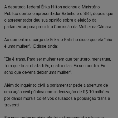
Compartilhar
Compartilhar
Compartilhar
Compartilhar
Compartilhar
Compart
A deputada federal Érika Hilton acionou o Ministério
Público contra o apresentador Ratinho e o SBT, depois que
no
no
no
no
no
no
o apresentador deu sua opinião sobre a eleição da
parlamentar para presidir a Comissão da Mulher na Câmara.
Facebook
Whatsapp
Twitter
Messenger
Telegram
Gettr
Ao comentar o cargo de Erika, o Ratinho disse que ela “não
é uma mulher”. E disse ainda:
“Ela é trans. Para ser mulher tem que ter útero, menstruar,
tem que ficar chata três, quatro dias. Eu sou contra. Eu
acho que deveria deixar uma mulher”.
Além do inquérito civil, a parlamentar pede a abertura de
uma ação civil pública com indenização de R$ 10 milhões
por danos morais coletivos causados à população trans e
travesti.
Em suas redes sociais, ela foi extremamente ofensiva.