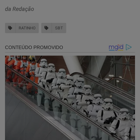
da Redação
RATINHO
SBT