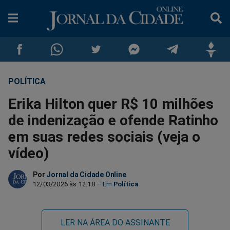
POLÍTICA
Compartilhar
Compartilhar
Compartilhar
Compartilhar
Compartilhar
Compar
Erika Hilton quer R$ 10 milhões
no
no
no
no
no
no
de indenização e ofende Ratinho
em suas redes sociais (veja o
Facebook
Whatsapp
Twitter
Messenger
Telegram
Gettr
vídeo)
Por
Jornal da Cidade Online
12/03/2026 às 12:18
Política
LER NA ÁREA DO ASSINANTE