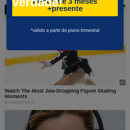
verdade!
bônus de 3 meses
+presente
*válido a partir do plano trimestral