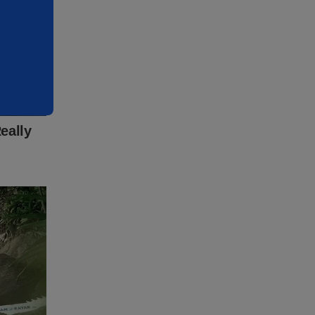
liados não
ele,
ológica e
e não vai
endido
 perder
ensura é