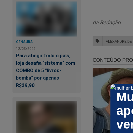
da Redação
ALEXANDRE DE
CENSURA
12/03/2026
Para atingir todo o país,
loja desafia "sistema" com
UR
COMBO de 5 "livros-
bomba" por apenas
R$29,90
Pa
Mu
"l
ap
ve