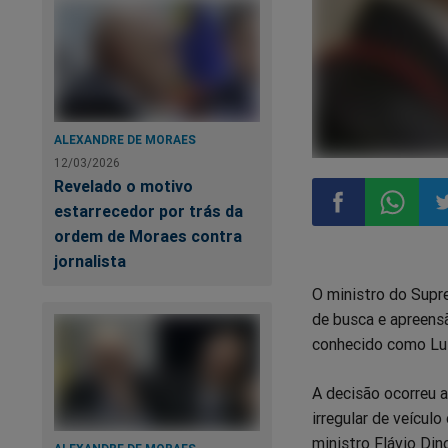
ALEXANDRE DE MORAES
12/03/2026
Revelado o motivo
estarrecedor por trás da
ordem de Moraes contra
Compartilhar
Compart
Co
jornalista
O ministro do Supr
no
no
n
de busca e apreensã
conhecido como Lu
Facebook
Whatsa
Tw
A decisão ocorreu 
irregular de veícul
ministro Flávio Din