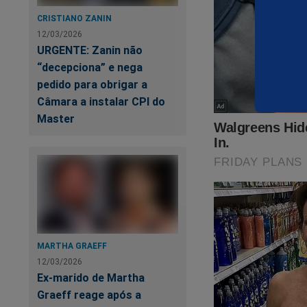
CRISTIANO ZANIN
12/03/2026
URGENTE: Zanin não
“decepciona” e nega
pedido para obrigar a
Câmara a instalar CPI do
Master
A cruel, absurda e 
tem fim! Tudo leva 
esconder o que acon
perseguição covarde
morrer. Tudo isso 
por apenas R$ 29,90
essa oportunidade, 
MARTHA GRAEFF
12/03/2026
https://conteudoco
Ex-marido de Martha
Graeff reage após a
Aproveite enquanto 