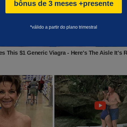
bônus de 3 meses +presente
*válido a partir do plano trimestral
desumana perseguição contra o ex-presidente Bolsonaro e seus a
a crer que, em breve, o pior pode acontecer! Querem tirar a vida d
teceu em 2022, as decisões judiciais controversas, disputas ide
 contra Bolsonaro... Porém, para o "terror" do "sistema", a verdad
foi documentado no
COMBO com cinco livros
que está sendo v
, para alcançar todo o país. Caso queira conhecer os livros e não
clique no link abaixo:
nservador.news/kit-5-livros-digitais/
esses livros ainda estão disponíveis... Nunca se sabe do que a c