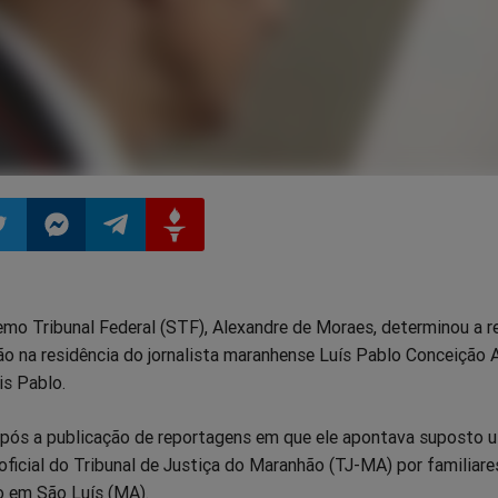
ilhar
mpartilhar
Compartilhar
Compartilhar
Compartilhar
emo Tribunal Federal (STF), Alexandre de Moraes, determinou a r
o
no
no
no
o na residência do jornalista maranhense Luís Pablo Conceição 
is Pablo.
pp
itter
Messenger
Telegram
Gettr
após a publicação de reportagens em que ele apontava suposto 
o oficial do Tribunal de Justiça do Maranhão (TJ-MA) por familiare
o em São Luís (MA).