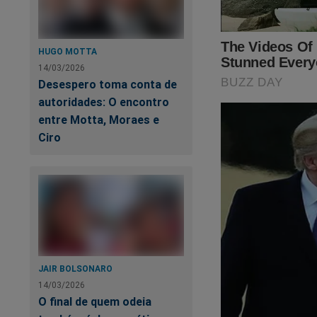
Em nota, Breno Cha
para pagamento de 
HUGO MOTTA
ressaltou que o pr
14/03/2026
da defesa ocorrem 
Desespero toma conta de
autoridades: O encontro
O senador Davi Alco
entre Motta, Moraes e
atividades empresa
Ciro
A investigação tam
recuperação de tre
quilômetros de exte
sob análise somam
Segundo a decisão d
que empresas invest
JAIR BOLSONARO
contratos públicos.
14/03/2026
O final de quem odeia