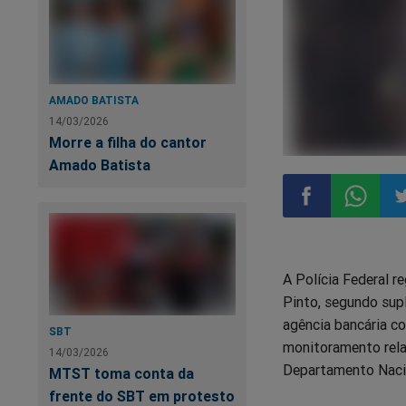
AMADO BATISTA
14/03/2026
Morre a filha do cantor
Amado Batista
Compartilhar
Compart
Co
A Polícia Federal r
no
no
n
Pinto, segundo sup
agência bancária c
Facebook
Whatsa
Tw
SBT
monitoramento rela
14/03/2026
Departamento Nacio
MTST toma conta da
frente do SBT em protesto