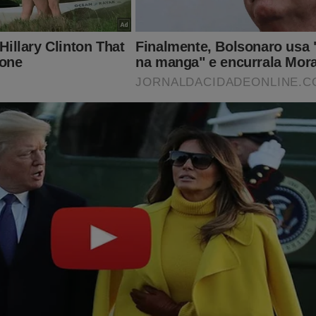
ves Pinto afirmou que os valores retirados em espécie foram uti
funcionários e prestadores de serviço de suas empresas. Ele t
ocesso tramita sob segredo de Justiça, motivo pelo qual as man
exclusivamente nos autos.
lumbre, por sua vez, declarou que não possui qualquer relação c
riais de seu segundo suplente.
bém apura suspeitas de fraude em licitações voltadas à manute
chos da BR-156, principal rodovia do Amapá, que possui cerca de
nsão entre os municípios de Laranjal do Jari e Oiapoque. Os con
 aproximadamente R$ 60,2 milhões.
a Justiça Federal que autorizou as medidas da operação, há ind
igadas teriam simulado concorrência em licitações para direcio