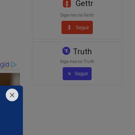
Gettr
 13h14,
Siga-nos no Gettr
 ao mesmo
Seguir
Truth
ião estava
Siga-nos no Truth
 André
Seguir
×
 após o
24
 durante