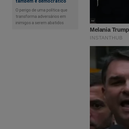
Auditorias da Cont
também é democrático
possíveis irregular
O perigo de uma política que
mensagens e compar
transforma adversários em
e gestores do DNIT
inimigos a serem abatidos
Em uma das convers
no Amapá agradece 
atribuindo o envio 
investigadores, ser
Em outro trecho da 
Alcolumbre para pr
Procurado, o DNIT 
anteriores, o órgão
de integridade est
A autarquia destaco