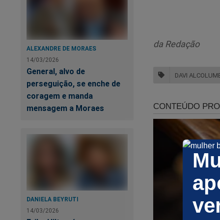
acompanhar a movim
no banco do passag
Ele permaneceu apr
da Redação
ALEXANDRE DE MORAES
veículo que o aguar
14/03/2026
empresas.
General, alvo de
DAVI ALCOLUM
perseguição, se enche de
Durante a apuração,
coragem e manda
registrado em nome
mensagem a Moraes
importados em Maca
Luiz Brasil Alcolum
Documentos obtidos
Mu
transferido para B
episódio monitorado
ap
daquele mês, dois d
ve
a Operação Route-
DANIELA BEYRUTI
14/03/2026