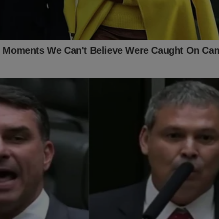
roladoria-Geral da União apontaram ainda atrasos na execução da
idades na aplicação dos recursos. A apuração também identificou
tilhamento de documentos sigilosos entre representantes de 
 antes mesmo da publicação de editais de licitação.
as interceptadas em 25 de outubro de 2023, o superintendent
a Breno Chaves Pinto pelo aumento de recursos destinados ao 
de verbas às “tratativas do nosso senador”, referência que, segu
ia ao presidente do Senado.
investigação, o gestor solicita ao empresário que peça ao senad
essionar o governo pela liberação de pagamentos relacionados às
não comentou especificamente os fatos investigados. Em mani
 afirmou que colabora com as autoridades e que suas instâncias i
ão analisando o caso para eventual adoção de medidas administra
u ainda que mantém políticas internas de prevenção à fraude e 