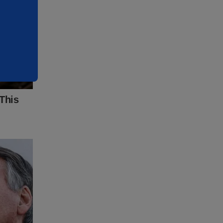
ainda em
 ele, a
r um “erro
zo de até
 pena de
íderes de
DNIT no
ão,
luência.
vos em
s ao
ontratos