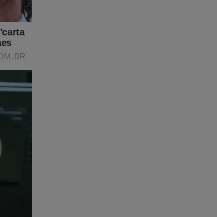
lizados
ambém
ifestações
om as
nção e
 823
tratos
ícios de
nar