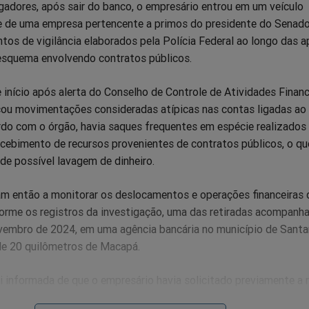
gadores, após sair do banco, o empresário entrou em um veículo
 de uma empresa pertencente a primos do presidente do Senado
os de vigilância elaborados pela Polícia Federal ao longo das 
esquema envolvendo contratos públicos.
 início após alerta do Conselho de Controle de Atividades Financ
ficou movimentações consideradas atípicas nas contas ligadas ao
rdo com o órgão, havia saques frequentes em espécie realizados
cebimento de recursos provenientes de contratos públicos, o qu
de possível lavagem de dinheiro.
m então a monitorar os deslocamentos e operações financeiras 
orme os registros da investigação, uma das retiradas acompanh
vembro de 2024, em uma agência bancária no município de Santa
 de 20 quilômetros de Macapá.
i informada de que o empresário havia solicitado previamente a r
spécie. Agentes posicionaram-se nas proximidades da agência p