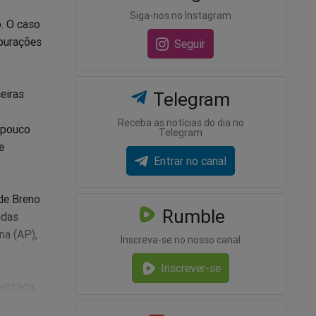
Siga-nos no Instagram
. O caso
apurações
Seguir
eiras
Telegram
Receba as notícias do dia no
 pouco
Telegram
e
Entrar no canal
de Breno
Rumble
adas
na (AP),
Inscreva-se no nosso canal
Inscrever-se
etirada
ara