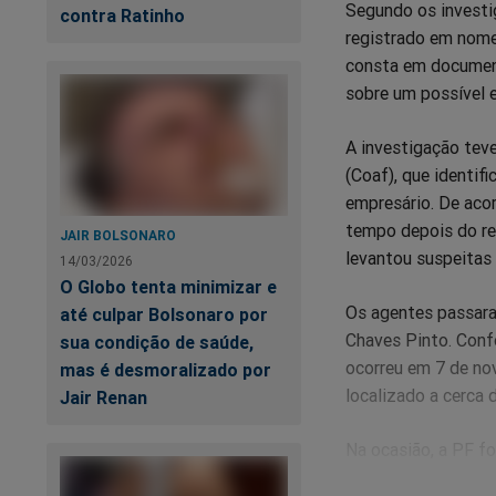
Segundo os investi
contra Ratinho
registrado em nome
consta em document
sobre um possível 
A investigação teve
(Coaf), que identi
empresário. De aco
tempo depois do re
JAIR BOLSONARO
levantou suspeitas 
14/03/2026
O Globo tenta minimizar e
Os agentes passara
até culpar Bolsonaro por
Chaves Pinto. Conf
sua condição de saúde,
ocorreu em 7 de no
mas é desmoralizado por
localizado a cerca
Jair Renan
Na ocasião, a PF fo
de R$ 350 mil em e