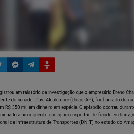
ilhar
mpartilhar
Compartilhar
Compartilhar
Compartilhar
egistrou em relatório de investigação que o empresário Breno Ch
o
no
no
no
lente do senador Davi Alcolumbre (União-AP), foi flagrado deix
om R$ 350 mil em dinheiro em espécie. O episódio ocorreu durant
pp
itter
Messenger
Telegram
Gettr
cionado a um inquérito que apura suspeitas de fraude em licitaç
nal de Infraestrutura de Transportes (DNIT) no estado do Ama