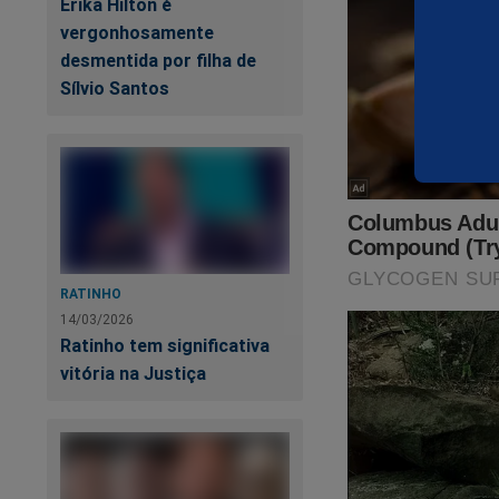
Erika Hilton é
Procurado, André Al
vergonhosamente
2022, com o valor 
desmentida por filha de
formalização da tra
Sílvio Santos
material”.
O Código de Trânsi
30 dias para realiz
multa.
As investigações d
um suposto esquema
RATINHO
Amapá. Segundo o in
14/03/2026
utilizando sua cond
Ratinho tem significativa
vitória na Justiça
De acordo com relat
dinheiro que, soma
empresário. Essas 
públicos.