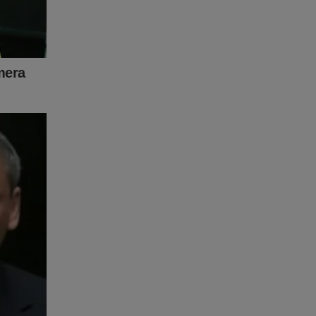
s obras e
 troca de
empresas
e do DNIT
órgão,
ndo os
or Davi
 obras.
festações
nternas
tivas.
corrupção,