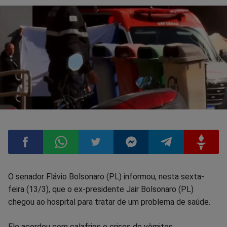
Compartilhar
Compartilhar
Compartilhar
Compartilhar
Compartilhar
Compart
O senador Flávio Bolsonaro (PL) informou, nesta sexta-
feira (13/3), que o ex-presidente Jair Bolsonaro (PL)
no
no
no
no
no
no
chegou ao hospital para tratar de um problema de saúde.
Facebook
Whatsapp
Twitter
Messenger
Telegram
Gettr
Ele acordou com calafrios e crises de vômitos.