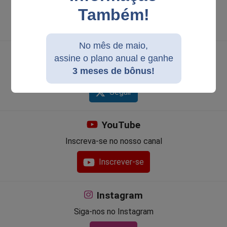
Siga nossa página
Também!
Seguir página
No mês de maio,
Twitter
assine o plano anual e ganhe
3 meses de bônus!
Siga-nos no Twitter
Seguir
YouTube
Inscreva-se no nosso canal
Inscrever-se
Instagram
Siga-nos no Instagram