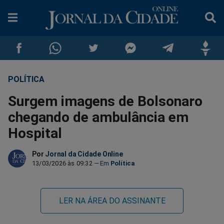
POLÍTICA
Compartilhar
Compartilhar
Compartilhar
Compartilhar
Compartilhar
Compar
Surgem imagens de Bolsonaro
no
no
no
no
no
no
chegando de ambulância em
Hospital
Facebook
Whatsapp
Twitter
Messenger
Telegram
Gettr
Por
Jornal da Cidade Online
13/03/2026 às 09:32
Política
LER NA ÁREA DO ASSINANTE