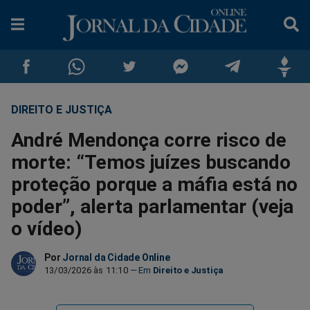
DIREITO E JUSTIÇA
Compartilhar
Compartilhar
Compartilhar
Compartilhar
Compartilhar
Compar
André Mendonça corre risco de
no
no
no
no
no
no
morte: “Temos juízes buscando
proteção porque a máfia está no
Facebook
Whatsapp
Twitter
Messenger
Telegram
Gettr
poder”, alerta parlamentar (veja
o vídeo)
Por
Jornal da Cidade Online
13/03/2026 às 11:10
Direito e Justiça