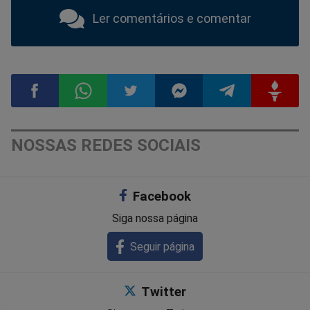
Ler comentários e comentar
Compartilhar
Compartilhar
Compartilhar
Compartilhar
Compartilhar
Compart
NOSSAS REDES SOCIAIS
no
no
no
no
no
no
Facebook
Facebook
Whatsapp
Twitter
Messenger
Telegram
Gettr
Siga nossa página
Seguir página
Twitter