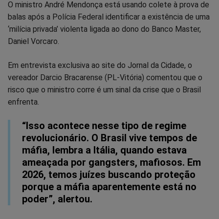
Compartilhar
Compartilhar
Compartilhar
Compartilhar
Compartilhar
Compart
O ministro André Mendonça está usando colete à prova de
balas após a Polícia Federal identificar a existência de uma
no
no
no
no
no
no
‘milícia privada’ violenta ligada ao dono do Banco Master,
Daniel Vorcaro.
Facebook
Whatsapp
Twitter
Messenger
Telegram
Gettr
Em entrevista exclusiva ao site do Jornal da Cidade, o
vereador Darcio Bracarense (PL-Vitória) comentou que o
risco que o ministro corre é um sinal da crise que o Brasil
enfrenta.
“Isso acontece nesse tipo de regime
revolucionário. O Brasil vive tempos de
máfia, lembra a Itália, quando estava
ameaçada por gangsters, mafiosos. Em
2026, temos juízes buscando proteção
porque a máfia aparentemente está no
poder”, alertou.