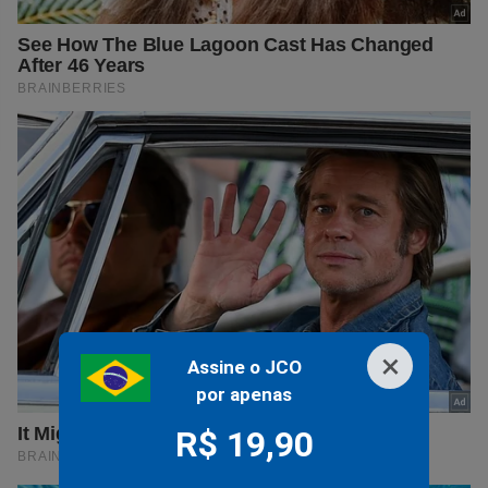
×
Assine o JCO
por apenas
R$ 19,90