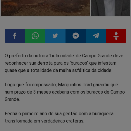
Compartilhar
Compartilhar
Compartilhar
Compartilhar
Compartilhar
Compart
O prefeito da outrora ‘bela cidade’ de Campo Grande deve
reconhecer sua derrota para os ‘buracos’ que infestam
no
no
no
no
no
no
quase que a totalidade da malha asfáltica da cidade.
Facebook
Whatsapp
Twitter
Messenger
Telegram
Gettr
Logo que foi empossado, Marquinhos Trad garantiu que
num prazo de 3 meses acabaria com os buracos de Campo
Grande.
Fecha o primeiro ano de sua gestão com a buraqueira
transformada em verdadeiras crateras.