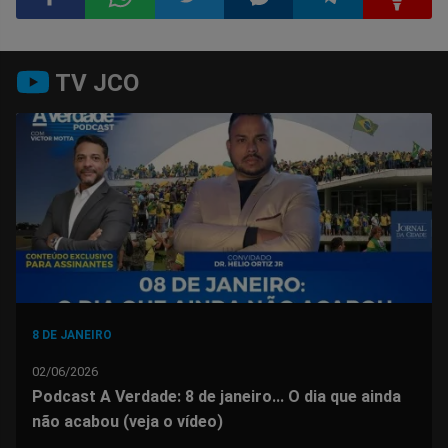
Compartilhar
Compartilhar
Compartilhar
Compartilhar
Compartilhar
Compart
TV JCO
no
no
no
no
no
no
Facebook
Whatsapp
Twitter
Messenger
Telegram
Gettr
8 DE JANEIRO
02/06/2026
Podcast A Verdade: 8 de janeiro... O dia que ainda
não acabou (veja o vídeo)