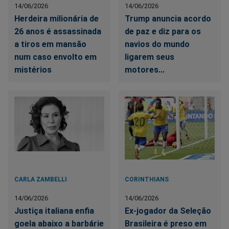
14/06/2026
14/06/2026
Herdeira milionária de
Trump anuncia acordo
26 anos é assassinada
de paz e diz para os
a tiros em mansão
navios do mundo
num caso envolto em
ligarem seus
mistérios
motores...
CARLA ZAMBELLI
CORINTHIANS
14/06/2026
14/06/2026
Justiça italiana enfia
Ex-jogador da Seleção
goela abaixo a barbárie
Brasileira é preso em