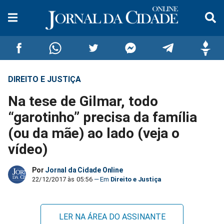
DIREITO E JUSTIÇA
Compartilhar
Compartilhar
Compartilhar
Compartilhar
Compartilhar
Compar
Na tese de Gilmar, todo
no
no
no
no
no
no
“garotinho” precisa da família
(ou da mãe) ao lado (veja o
Facebook
Whatsapp
Twitter
Messenger
Telegram
Gettr
vídeo)
Por
Jornal da Cidade Online
22/12/2017 às 05:56
Direito e Justiça
LER NA ÁREA DO ASSINANTE