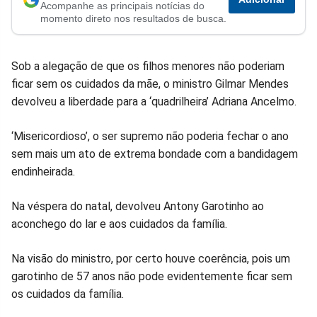
Acompanhe as principais notícias do
no
no
no
no
no
no
momento direto nos resultados de busca.
Facebook
Whatsapp
Twitter
Messenger
Telegram
Gettr
Sob a alegação de que os filhos menores não poderiam
ficar sem os cuidados da mãe, o ministro Gilmar Mendes
devolveu a liberdade para a ‘quadrilheira’ Adriana Ancelmo.
‘Misericordioso’, o ser supremo não poderia fechar o ano
sem mais um ato de extrema bondade com a bandidagem
endinheirada.
Na véspera do natal, devolveu Antony Garotinho ao
aconchego do lar e aos cuidados da família.
Na visão do ministro, por certo houve coerência, pois um
garotinho de 57 anos não pode evidentemente ficar sem
os cuidados da família.