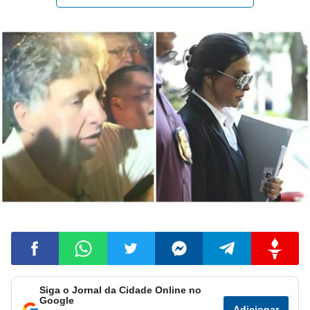
Siga o Jornal da Cidade Online no
Compartilhar
Compartilhar
Compartilhar
Compartilhar
Compartilhar
Compart
Google
Adicionar