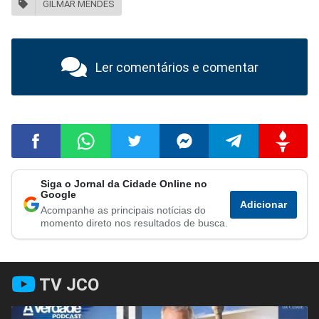
GILMAR MENDES
Ler comentários e comentar
Siga o Jornal da Cidade Online no
Compartilhar
Compartilhar
Compartilhar
Compartilhar
Compartilhar
Compart
Google
Adicionar
Acompanhe as principais notícias do
no
no
no
no
no
no
momento direto nos resultados de busca.
Facebook
Whatsapp
Twitter
Messenger
Telegram
Gettr
TV JCO