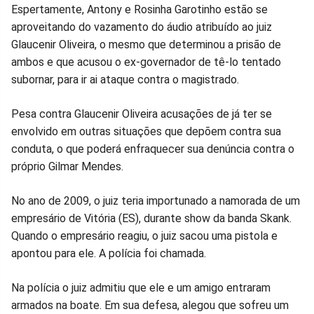
Compartilhar
Compartilhar
Compartilhar
Compartilhar
Compartilhar
Compart
Espertamente, Antony e Rosinha Garotinho estão se
aproveitando do vazamento do áudio atribuído ao juiz
no
no
no
no
no
no
Glaucenir Oliveira, o mesmo que determinou a prisão de
ambos e que acusou o ex-governador de tê-lo tentado
Facebook
Whatsapp
Twitter
Messenger
Telegram
Gettr
subornar, para ir ai ataque contra o magistrado.
Pesa contra Glaucenir Oliveira acusações de já ter se
envolvido em outras situações que depõem contra sua
conduta, o que poderá enfraquecer sua denúncia contra o
próprio Gilmar Mendes.
No ano de 2009, o juiz teria importunado a namorada de um
empresário de Vitória (ES), durante show da banda Skank.
Quando o empresário reagiu, o juiz sacou uma pistola e
apontou para ele. A polícia foi chamada.
Na polícia o juiz admitiu que ele e um amigo entraram
armados na boate. Em sua defesa, alegou que sofreu um