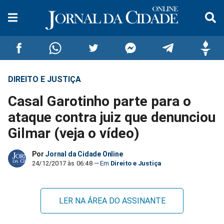
DIREITO E JUSTIÇA
Compartilhar
Compartilhar
Compartilhar
Compartilhar
Compartilhar
Compar
Casal Garotinho parte para o
no
no
no
no
no
no
ataque contra juiz que denunciou
Gilmar (veja o vídeo)
Facebook
Whatsapp
Twitter
Messenger
Telegram
Gettr
Por
Jornal da Cidade Online
24/12/2017 às 06:48
Direito e Justiça
LER NA ÁREA DO ASSINANTE