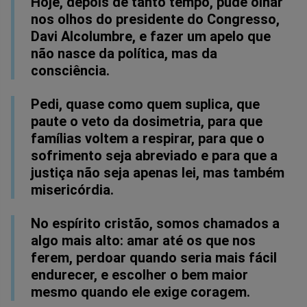
no
no
no
no
no
no
Hoje, depois de tanto tempo, pude olhar
nos olhos do presidente do Congresso,
Facebook
Whatsapp
Twitter
Messenger
Telegram
Gettr
Davi Alcolumbre, e fazer um apelo que
não nasce da política, mas da
consciência.
Pedi, quase como quem suplica, que
paute o veto da dosimetria, para que
famílias voltem a respirar, para que o
sofrimento seja abreviado e para que a
justiça não seja apenas lei, mas também
misericórdia.
No espírito cristão, somos chamados a
algo mais alto: amar até os que nos
ferem, perdoar quando seria mais fácil
endurecer, e escolher o bem maior
mesmo quando ele exige coragem.