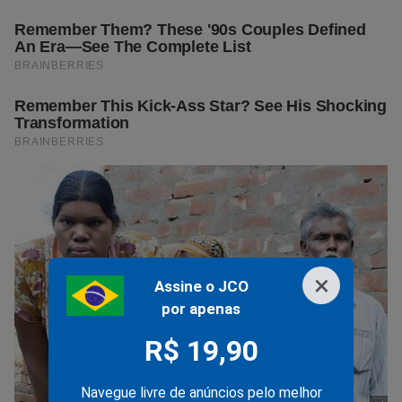
×
Assine o JCO
por apenas
R$ 19,90
Navegue livre de anúncios pelo melhor