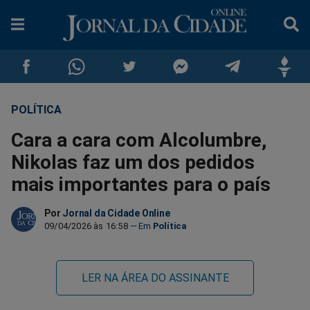
POLÍTICA
Compartilhar
Compartilhar
Compartilhar
Compartilhar
Compartilhar
Compar
Cara a cara com Alcolumbre,
no
no
no
no
no
no
Nikolas faz um dos pedidos
mais importantes para o país
Facebook
Whatsapp
Twitter
Messenger
Telegram
Gettr
Por
Jornal da Cidade Online
09/04/2026 às 16:58
Política
LER NA ÁREA DO ASSINANTE