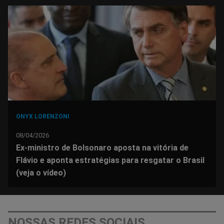
no
no
no
no
no
no
Facebook
Whatsapp
Twitter
Messenger
Telegram
Gettr
ONYX LORENZONI
08/04/2026
Ex-ministro de Bolsonaro aposta na vitória de
Flávio e aponta estratégias para resgatar o Brasil
(veja o vídeo)
NOSSAS REDES SOCIAIS