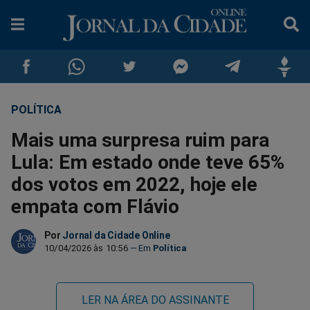
POLÍTICA
Compartilhar
Compartilhar
Compartilhar
Compartilhar
Compartilhar
Compar
Mais uma surpresa ruim para
no
no
no
no
no
no
Lula: Em estado onde teve 65%
dos votos em 2022, hoje ele
Facebook
Whatsapp
Twitter
Messenger
Telegram
Gettr
empata com Flávio
Por
Jornal da Cidade Online
10/04/2026 às 10:56
Política
LER NA ÁREA DO ASSINANTE