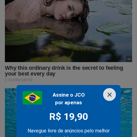
×
Assine o JCO
por apenas
R$ 19,90
Navegue livre de anúncios pelo melhor