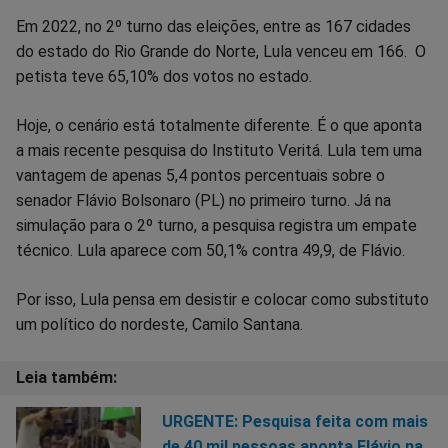
Compartilhar
Compartilhar
Compartilhar
Compartilhar
Compartilhar
Compart
Em 2022, no 2º turno das eleições, entre as 167 cidades
do estado do Rio Grande do Norte, Lula venceu em 166. O
no
no
no
no
no
no
petista teve 65,10% dos votos no estado.
Facebook
Whatsapp
Twitter
Messenger
Telegram
Gettr
Hoje, o cenário está totalmente diferente. É o que aponta
a mais recente pesquisa do Instituto Veritá. Lula tem uma
vantagem de apenas 5,4 pontos percentuais sobre o
senador Flávio Bolsonaro (PL) no primeiro turno. Já na
simulação para o 2º turno, a pesquisa registra um empate
técnico. Lula aparece com 50,1% contra 49,9, de Flávio.
Por isso, Lula pensa em desistir e colocar como substituto
um político do nordeste, Camilo Santana.
URGENTE: Pesquisa feita com mais
de 40 mil pessoas aponta Flávio na