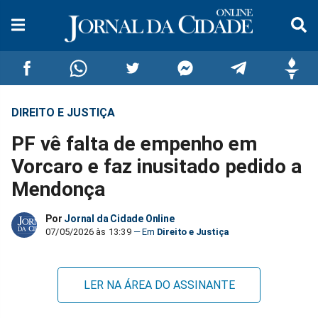
DIREITO E JUSTIÇA
Compartilhar
Compartilhar
Compartilhar
Compartilhar
Compartilhar
Compar
PF vê falta de empenho em
no
no
no
no
no
no
Vorcaro e faz inusitado pedido a
Mendonça
Facebook
Whatsapp
Twitter
Messenger
Telegram
Gettr
Por
Jornal da Cidade Online
07/05/2026 às 13:39
Direito e Justiça
LER NA ÁREA DO ASSINANTE