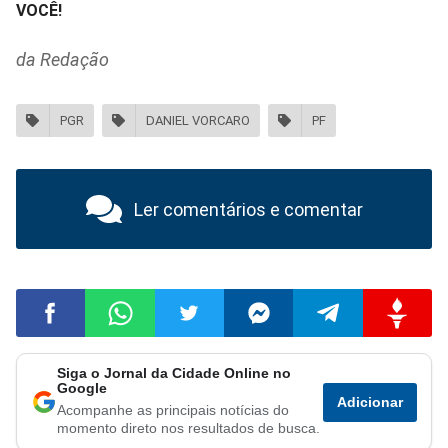
VOCÊ!
da Redação
PGR
DANIEL VORCARO
PF
Ler comentários e comentar
Siga o Jornal da Cidade Online no
Compartilhar
Compartilhar
Compartilhar
Compartilhar
Compartilhar
Compart
Google
Adicionar
Acompanhe as principais notícias do
no
no
no
no
no
no
momento direto nos resultados de busca.