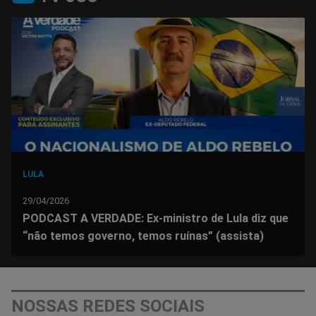
no
no
no
no
no
no
Facebook
Whatsapp
Twitter
Messenger
Telegram
Gettr
LULA
29/04/2026
PODCAST A VERDADE: Ex-ministro de Lula diz que
“não temos governo, temos ruínas” (assista)
NOSSAS REDES SOCIAIS