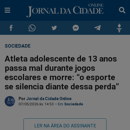
SOCIEDADE
Compartilhar
Compartilhar
Compartilhar
Compartilhar
Compartilhar
Compar
Atleta adolescente de 13 anos
no
no
no
no
no
no
passa mal durante jogos
escolares e morre: “o esporte
Facebook
Whatsapp
Twitter
Messenger
Telegram
Gettr
se silencia diante dessa perda”
Por
Jornal da Cidade Online
07/05/2026 às 14:53
Sociedade
LER NA ÁREA DO ASSINANTE