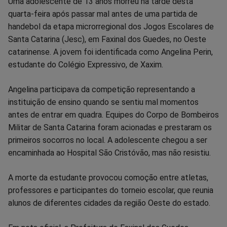
Compartilhar
Compartilhar
Compartilhar
Compartilhar
Compartilhar
Compart
Uma adolescente de 13 anos morreu na tarde desta
quarta-feira após passar mal antes de uma partida de
no
no
no
no
no
no
handebol da etapa microrregional dos Jogos Escolares de
Santa Catarina (Jesc), em Faxinal dos Guedes, no Oeste
Facebook
Whatsapp
Twitter
Messenger
Telegram
Gettr
catarinense. A jovem foi identificada como Angelina Perin,
estudante do Colégio Expressivo, de Xaxim.
Angelina participava da competição representando a
instituição de ensino quando se sentiu mal momentos
antes de entrar em quadra. Equipes do Corpo de Bombeiros
Militar de Santa Catarina foram acionadas e prestaram os
primeiros socorros no local. A adolescente chegou a ser
encaminhada ao Hospital São Cristóvão, mas não resistiu.
A morte da estudante provocou comoção entre atletas,
professores e participantes do torneio escolar, que reunia
alunos de diferentes cidades da região Oeste do estado.