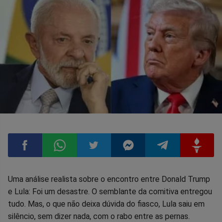
Compartilhar
Compartilhar
Compartilhar
Compartilhar
Compartilhar
Compart
Uma análise realista sobre o encontro entre Donald Trump
e Lula: Foi um desastre. O semblante da comitiva entregou
no
no
no
no
no
no
tudo. Mas, o que não deixa dúvida do fiasco, Lula saiu em
silêncio, sem dizer nada, com o rabo entre as pernas.