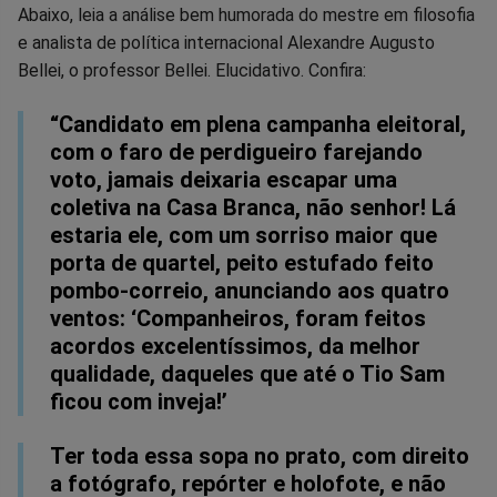
Facebook
Whatsapp
Twitter
Messenger
Telegram
Gettr
Abaixo, leia a análise bem humorada do mestre em filosofia
e analista de política internacional Alexandre Augusto
Bellei, o professor Bellei. Elucidativo. Confira:
“Candidato em plena campanha eleitoral,
com o faro de perdigueiro farejando
voto, jamais deixaria escapar uma
coletiva na Casa Branca, não senhor! Lá
estaria ele, com um sorriso maior que
porta de quartel, peito estufado feito
pombo-correio, anunciando aos quatro
ventos: ‘Companheiros, foram feitos
acordos excelentíssimos, da melhor
qualidade, daqueles que até o Tio Sam
ficou com inveja!’
Ter toda essa sopa no prato, com direito
a fotógrafo, repórter e holofote, e não