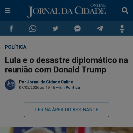
POLÍTICA
Compartilhar
Compartilhar
Compartilhar
Compartilhar
Compartilhar
Compar
Lula e o desastre diplomático na
no
no
no
no
no
no
reunião com Donald Trump
Facebook
Whatsapp
Twitter
Messenger
Telegram
Gettr
Por
Jornal da Cidade Online
07/05/2026 às 19:46
Política
LER NA ÁREA DO ASSINANTE