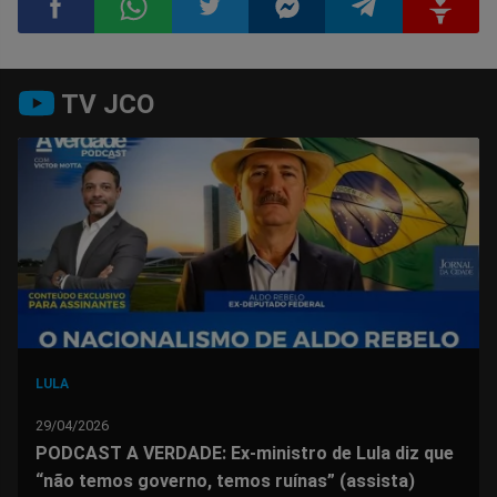
Compartilhar
Compartilhar
Compartilhar
Compartilhar
Compartilhar
Compart
TV JCO
no
no
no
no
no
no
Facebook
Whatsapp
Twitter
Messenger
Telegram
Gettr
LULA
29/04/2026
PODCAST A VERDADE: Ex-ministro de Lula diz que
“não temos governo, temos ruínas” (assista)