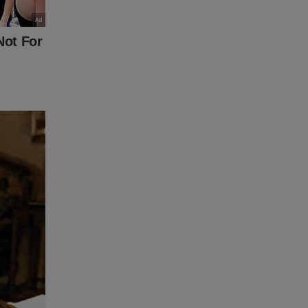
 Para
to de
eúdo da
r, clique