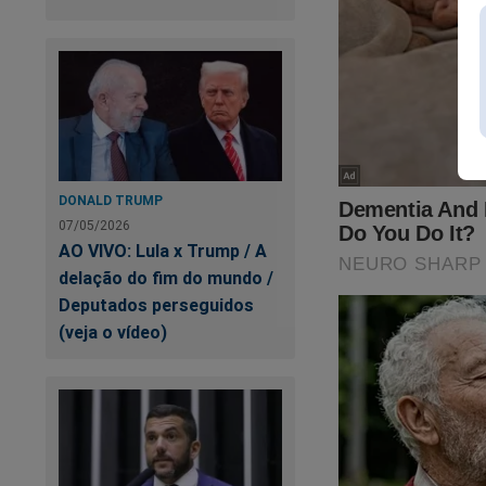
DONALD TRUMP
07/05/2026
AO VIVO: Lula x Trump / A
delação do fim do mundo /
Da
Deputados perseguidos
c
(veja o vídeo)
UR
in