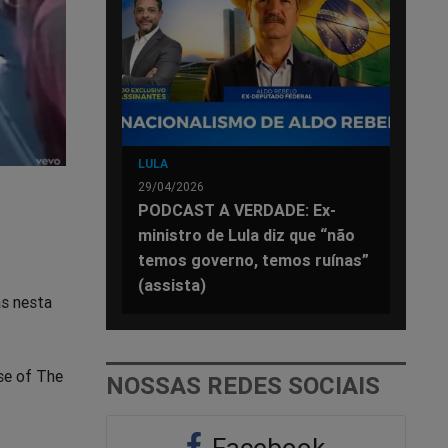
LULA
29/04/2026
PODCAST A VERDADE: Ex-
ministro de Lula diz que “não
temos governo, temos ruínas”
(assista)
as nesta
se of The
NOSSAS REDES SOCIAIS
Facebook