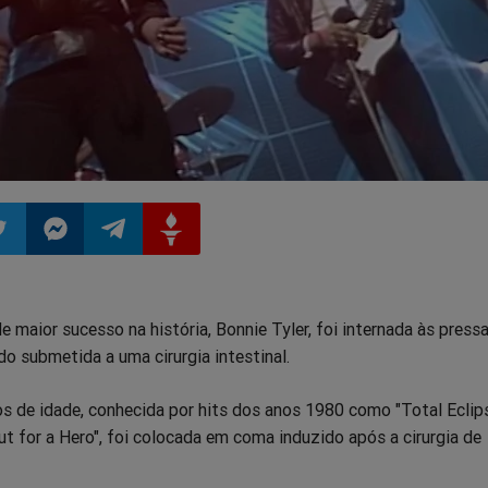
ilhar
mpartilhar
Compartilhar
Compartilhar
Compartilhar
 maior sucesso na história, Bonnie Tyler, foi internada às press
o
no
no
no
ndo submetida a uma cirurgia intestinal.
pp
itter
Messenger
Telegram
Gettr
os de idade, conhecida por hits dos anos 1980 como "Total Eclip
ut for a Hero", foi colocada em coma induzido após a cirurgia de