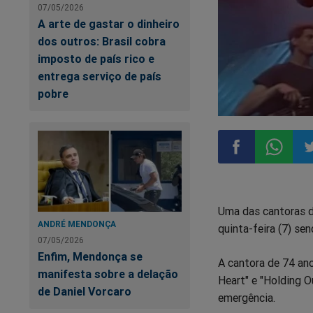
07/05/2026
A arte de gastar o dinheiro
dos outros: Brasil cobra
imposto de país rico e
entrega serviço de país
pobre
Compartilhar
Compart
Co
Uma das cantoras de
no
no
n
ANDRÉ MENDONÇA
quinta-feira (7) se
07/05/2026
Facebook
Whatsa
Tw
Enfim, Mendonça se
A cantora de 74 an
manifesta sobre a delação
Heart" e "Holding O
de Daniel Vorcaro
emergência.