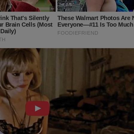
do graças a ajuda de nossos assinantes e parceiros comerciais.
batalha, considere se tornar um
assinante,
o que lhe dará o direi
PODCAST
conservador do Brasil e ter acesso exclusivo ao cont
onde os "assuntos proibidos" no Brasil são revelados. Para assina
inante.jornaldacidadeonline.com.br/apresentacao
ITO IMPORTANTE! CONTAMOS COM VOCÊ!