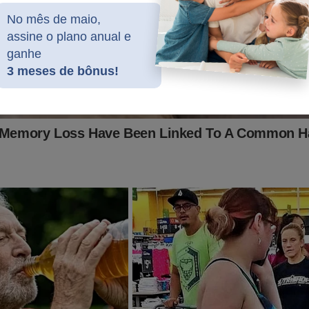
No mês de maio,
assine o plano anual e
ganhe
3 meses de bônus!
niela Mercury se manifesta após fazer ataque sórdido con
antor
GENTE: PF faz megaoperação e mira 2 cantores e uma
fluenciadora