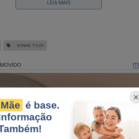
LEIA MAIS
BONNIE TYLER
×
Mãe
é base.
Informação
ntor famoso apronta confusão em restaurante da alta so
Também!
 RJ: Agressões, socos e garrafadas