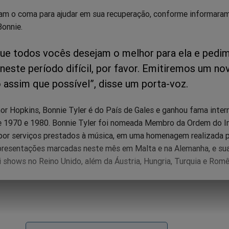
am o coma para ajudar em sua recuperação, conforme informara
Bonnie.
e todos vocês desejam o melhor para ela e pedi
neste período difícil, por favor. Emitiremos um no
assim que possível”, disse um porta-voz.
r Hopkins, Bonnie Tyler é do País de Gales e ganhou fama inter
e 1970 e 1980. Bonnie Tyler foi nomeada Membro da Ordem do I
por serviços prestados à música, em uma homenagem realizada p
 apresentações marcadas neste mês em Malta e na Alemanha, e su
 shows no Reino Unido, além da Áustria, Hungria, Turquia e Romê