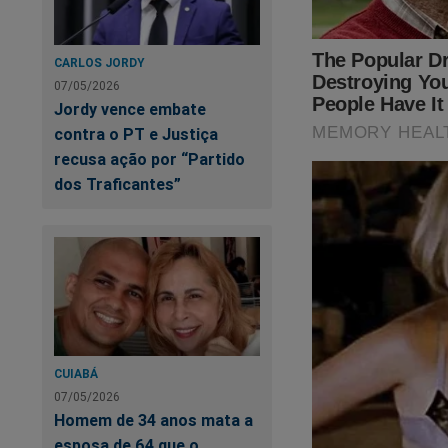
CARLOS JORDY
07/05/2026
Jordy vence embate
contra o PT e Justiça
recusa ação por “Partido
dos Traficantes”
Estamos sobreviven
fortalecer a nossa 
assistir o primeiro
Revista A Verdade, 
no link:
https://ass
CUIABÁ
SEU APOIO É MU
07/05/2026
Homem de 34 anos mata a
esposa de 64 que o