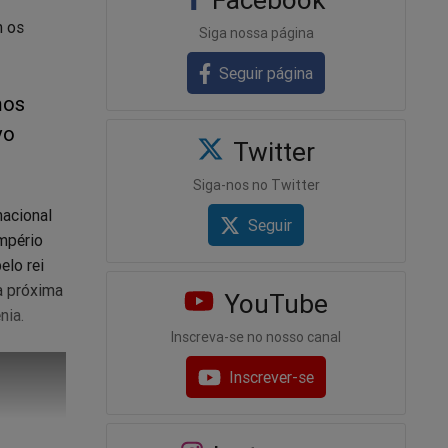
m os
Siga nossa página
Seguir página
mos
vo
Twitter
Siga-nos no Twitter
nacional
Seguir
mpério
elo rei
a próxima
YouTube
nia.
Inscreva-se no nosso canal
Inscrever-se