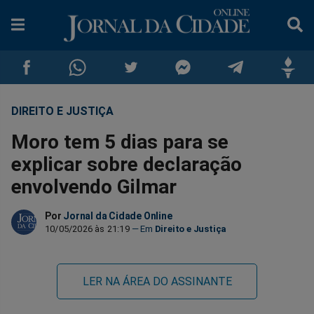
DIREITO E JUSTIÇA
Compartilhar
Compartilhar
Compartilhar
Compartilhar
Compartilhar
Compar
Moro tem 5 dias para se
no
no
no
no
no
no
explicar sobre declaração
envolvendo Gilmar
Facebook
Whatsapp
Twitter
Messenger
Telegram
Gettr
Por
Jornal da Cidade Online
10/05/2026 às 21:19
Direito e Justiça
LER NA ÁREA DO ASSINANTE