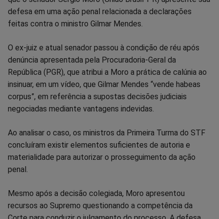
defesa em uma ação penal relacionada a declarações
Facebook
Whatsapp
Twitter
Messenger
Telegram
Gettr
feitas contra o ministro Gilmar Mendes.
O ex-juiz e atual senador passou à condição de réu após
denúncia apresentada pela Procuradoria-Geral da
República (PGR), que atribui a Moro a prática de calúnia ao
insinuar, em um vídeo, que Gilmar Mendes “vende habeas
corpus”, em referência a supostas decisões judiciais
negociadas mediante vantagens indevidas.
Ao analisar o caso, os ministros da Primeira Turma do STF
concluíram existir elementos suficientes de autoria e
materialidade para autorizar o prosseguimento da ação
penal.
Mesmo após a decisão colegiada, Moro apresentou
recursos ao Supremo questionando a competência da
Corte para conduzir o julgamento do processo. A defesa