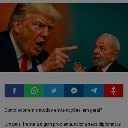
Compartilhar
Compartilhar
Compartilhar
Compartilhar
Compartilhar
Compart
Como ocorrem tratados entre nações, em geral?
no
no
no
no
no
no
Um país, frente a algum problema, aciona seus diplomatas