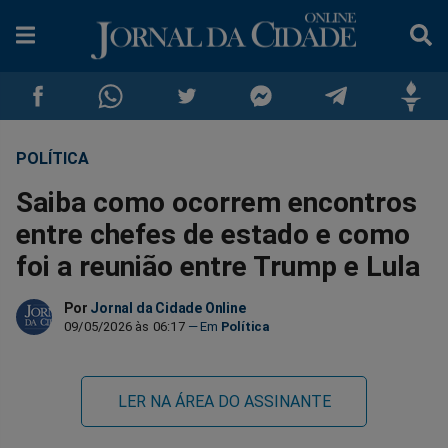
POLÍTICA
Compartilhar
Compartilhar
Compartilhar
Compartilhar
Compartilhar
Compar
Saiba como ocorrem encontros
no
no
no
no
no
no
entre chefes de estado e como
foi a reunião entre Trump e Lula
Facebook
Whatsapp
Twitter
Messenger
Telegram
Gettr
Por
Jornal da Cidade Online
09/05/2026 às 06:17
Política
LER NA ÁREA DO ASSINANTE