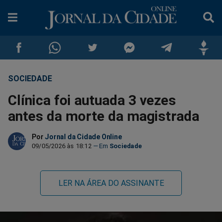
SOCIEDADE
Compartilhar
Compartilhar
Compartilhar
Compartilhar
Compartilhar
Compar
Clínica foi autuada 3 vezes
no
no
no
no
no
no
antes da morte da magistrada
Facebook
Whatsapp
Twitter
Messenger
Telegram
Gettr
Por
Jornal da Cidade Online
09/05/2026 às 18:12
Sociedade
LER NA ÁREA DO ASSINANTE