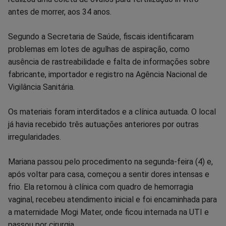
Facebook
Whatsapp
Twitter
Messenger
Telegram
Gettr
antes de morrer, aos 34 anos.
Segundo a Secretaria de Saúde, fiscais identificaram
problemas em lotes de agulhas de aspiração, como
ausência de rastreabilidade e falta de informações sobre
fabricante, importador e registro na Agência Nacional de
Vigilância Sanitária.
Os materiais foram interditados e a clínica autuada. O local
já havia recebido três autuações anteriores por outras
irregularidades.
Mariana passou pelo procedimento na segunda-feira (4) e,
após voltar para casa, começou a sentir dores intensas e
frio. Ela retornou à clínica com quadro de hemorragia
vaginal, recebeu atendimento inicial e foi encaminhada para
a maternidade Mogi Mater, onde ficou internada na UTI e
passou por cirurgia.