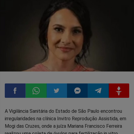
Compartilhar
Compartilhar
Compartilhar
Compartilhar
Compartilhar
Compart
A Vigilância Sanitária do Estado de São Paulo encontrou
irregularidades na clínica Invitro Reprodução Assistida, em
no
no
no
no
no
no
Mogi das Cruzes, onde a juíza Mariana Francisco Ferreira
realizou uma coleta de óvulos para fertilização in vitro