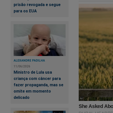
prisão revogada e segue
para os EUA
Estamos sobreviven
fortalecer a nossa 
assistir o primeiro
Revista A Verdade, 
no link:
https://ass
ALEXANDRE PADILHA
SEU APOIO É MU
11/06/2026
Ministro de Lula usa
criança com câncer para
fazer propaganda, mas se
omite em momento
delicado