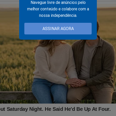
Navegue livre de anúncios pelo
melhor conteúdo e colabore com a
nossa independência.
do graças a ajuda de nossos assinantes e parceiros comerciais.
ASSINAR AGORA
batalha, considere se tornar um
assinante,
o que lhe dará o direi
PODCAST
conservador do Brasil e ter acesso exclusivo ao cont
onde os "assuntos proibidos" no Brasil são revelados. Para assina
inante.jornaldacidadeonline.com.br/apresentacao
ITO IMPORTANTE! CONTAMOS COM VOCÊ!