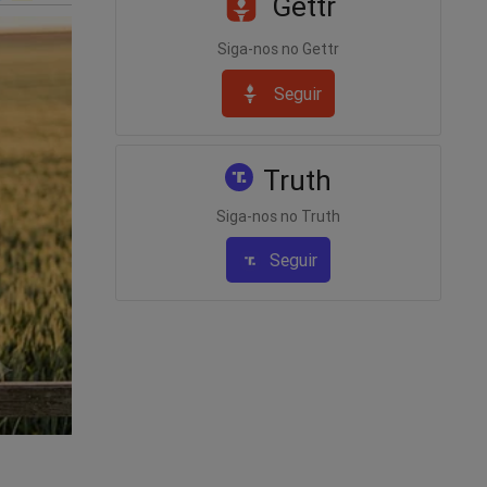
Gettr
Siga-nos no Gettr
Seguir
 Para
to de
eúdo da
Truth
r, clique
Siga-nos no Truth
Seguir