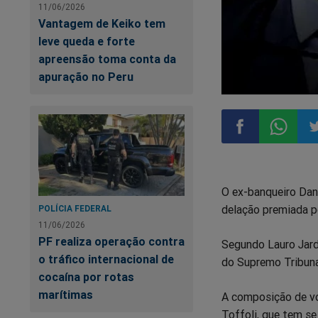
11/06/2026
Vantagem de Keiko tem
leve queda e forte
apreensão toma conta da
apuração no Peru
Compartilhar
Compart
Co
O ex-banqueiro Dani
no
no
n
delação premiada p
POLÍCIA FEDERAL
11/06/2026
Facebook
Whatsa
Tw
PF realiza operação contra
Segundo Lauro Jardi
o tráfico internacional de
do Supremo Tribuna
cocaína por rotas
marítimas
A composição de vo
Toffoli, que tem s