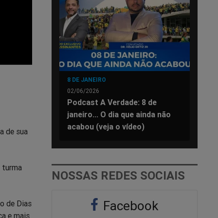
8 DE JANEIRO
02/06/2026
Podcast A Verdade: 8 de
janeiro... O dia que ainda não
acabou (veja o vídeo)
va de sua
a turma
NOSSAS REDES SOCIAIS
Facebook
to de Dias
ça e mais