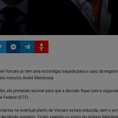
ilhar
mpartilhar
Compartilhar
Compartilhar
Compartilhar
el Vorcaro já tem uma estratégia traçada para o caso da negati
o
no
no
no
elo ministro André Mendonça.
pp
itter
Messenger
Telegram
Gettr
m, ele pretende recorrer para que a decisão fique com a segund
l Federal (STF).
tantes no eventual pleito de Vorcaro estará reduzida, sem o vo
e declarado suspeito. Ficam valendo os votos do próprio Mendon