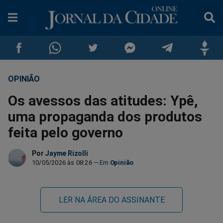
OPINIÃO
Compartilhar
Compartilhar
Compartilhar
Compartilhar
Compartilhar
Compar
Os avessos das atitudes: Ypê,
no
no
no
no
no
no
uma propaganda dos produtos
feita pelo governo
Facebook
Whatsapp
Twitter
Messenger
Telegram
Gettr
Por
Jayme Rizolli
10/05/2026 às 08:26
Opinião
LER NA ÁREA DO ASSINANTE