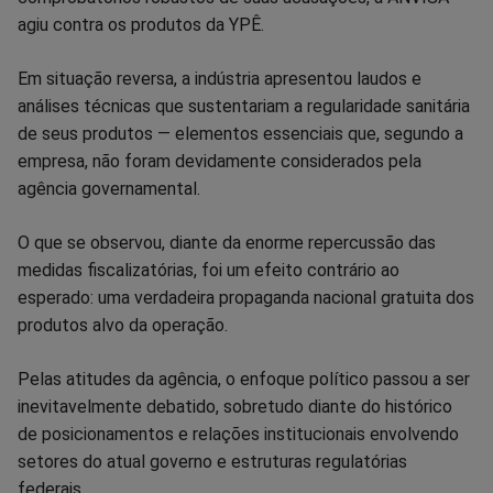
no
no
no
no
no
no
agiu contra os produtos da YPÊ.
Facebook
Whatsapp
Twitter
Messenger
Telegram
Gettr
Em situação reversa, a indústria apresentou laudos e
análises técnicas que sustentariam a regularidade sanitária
de seus produtos — elementos essenciais que, segundo a
empresa, não foram devidamente considerados pela
agência governamental.
O que se observou, diante da enorme repercussão das
medidas fiscalizatórias, foi um efeito contrário ao
esperado: uma verdadeira propaganda nacional gratuita dos
produtos alvo da operação.
Pelas atitudes da agência, o enfoque político passou a ser
inevitavelmente debatido, sobretudo diante do histórico
de posicionamentos e relações institucionais envolvendo
setores do atual governo e estruturas regulatórias
federais.