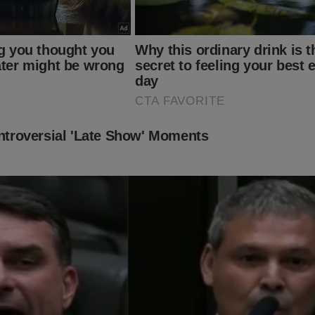
PODCAST
conservador do Brasil e ter acesso exclusivo ao cont
onde os "assuntos proibidos" no Brasil são revelados. Para assina
inante.jornaldacidadeonline.com.br/apresentacao
ITO IMPORTANTE! CONTAMOS COM VOCÊ!