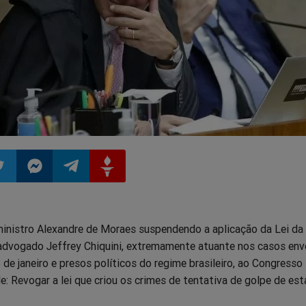
ilhar
mpartilhar
Compartilhar
Compartilhar
Compartilhar
inistro Alexandre de Moraes suspendendo a aplicação da Lei da
o
no
no
no
 advogado Jeffrey Chiquini, extremamente atuante nos casos en
de janeiro e presos políticos do regime brasileiro, ao Congresso
pp
itter
Messenger
Telegram
Gettr
e: Revogar a lei que criou os crimes de tentativa de golpe de est