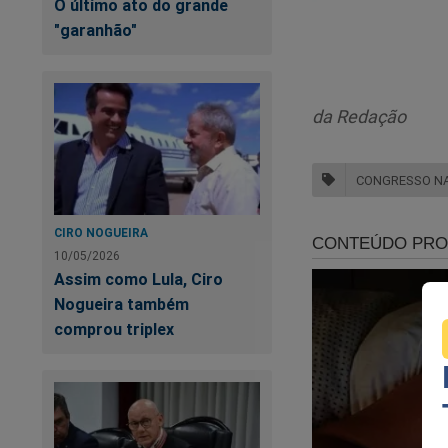
O último ato do grande
Temos que e
"garanhão"
de ‘tentativ
da Redação
C
CONGRESSO N
CIRO NOGUEIRA
10/05/2026
Assim como Lula, Ciro
Nogueira também
comprou triplex