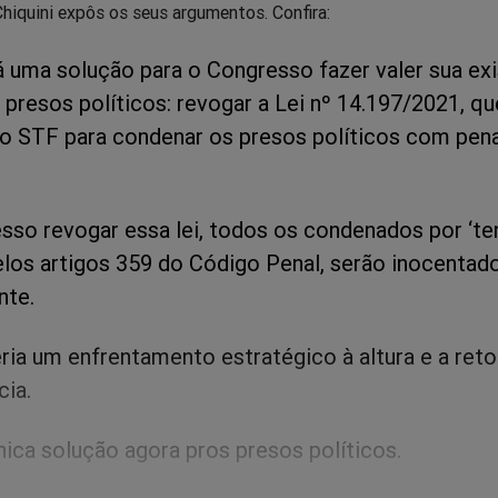
Chiquini expôs os seus argumentos. Confira:
á uma solução para o Congresso fazer valer sua ex
s presos políticos: revogar a Lei nº 14.197/2021, qu
elo STF para condenar os presos políticos com pen
sso revogar essa lei, todos os condenados por ‘te
pelos artigos 359 do Código Penal, serão inocentad
nte.
seria um enfrentamento estratégico à altura e a re
ia.
nica solução agora pros presos políticos.