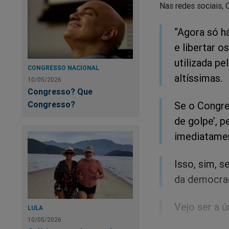
Nas redes sociais, 
“Agora só h
e libertar o
utilizada p
CONGRESSO NACIONAL
altíssimas.
10/05/2026
Congresso? Que
Congresso?
Se o Congre
de golpe’, 
imediatame
Isso, sim, 
da democrac
Vejo ser a ú
LULA
10/05/2026