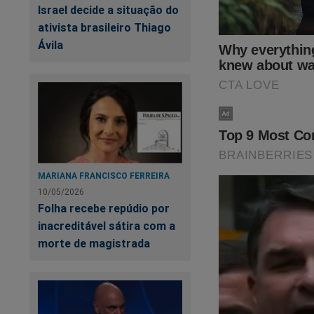
Israel decide a situação do
assistir o primeiro
ativista brasileiro Thiago
Revista A Verdade, 
Ávila
no link:
https://ass
SEU APOIO É MU
MARIANA FRANCISCO FERREIRA
10/05/2026
Folha recebe repúdio por
inacreditável sátira com a
morte de magistrada