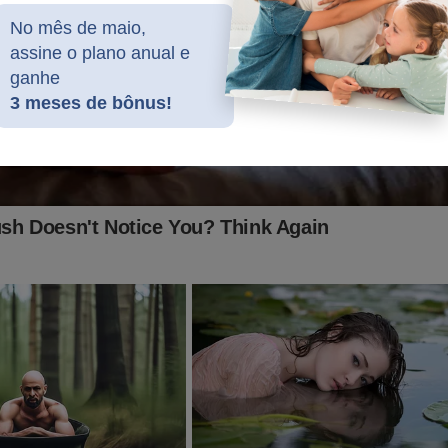
rge um detalhe curioso no “sorteio” de Moraes como relat
ão que questiona a Lei da Dosimetria
No mês de maio,
assine o plano anual e
ganhe
ro destrói a decisão de Moraes: “Se dependesse da vonta
3 meses de bônus!
les, nem o Plano Real teria acontecido”
do graças a ajuda de nossos assinantes e parceiros comerciais.
batalha, considere se tornar um
assinante,
o que lhe dará o direi