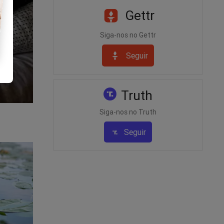
or da
Gettr
Siga-nos no Gettr
de
Seguir
Truth
Siga-nos no Truth
Seguir
 Para
to de