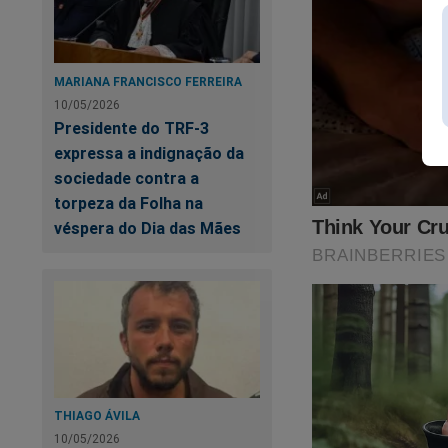
Su
aç
MARIANA FRANCISCO FERREIRA
Mo
10/05/2026
de
Presidente do TRF-3
expressa a indignação da
sociedade contra a
torpeza da Folha na
véspera do Dia das Mães
Estamos sobreviven
THIAGO ÁVILA
fortalecer a nossa 
10/05/2026