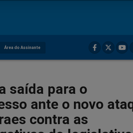
Área do Assinante
a saída para o
esso ante o novo ata
raes contra as