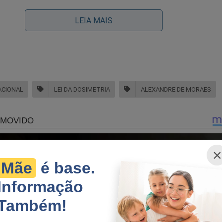
xigir que o congresso revogue a lei que criou os 
a de golpe de estado’.”
LEIA MAIS
ongresso? Que Congresso?
ACIONAL
LEI DA DOSIMETRIA
ALEXANDRE DE MORAES
×
Mãe
é base.
Informação
Também!