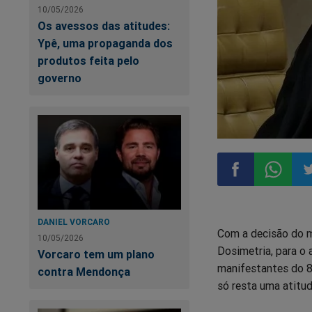
10/05/2026
Os avessos das atitudes:
Ypê, uma propaganda dos
produtos feita pelo
governo
Compartilhar
Compart
Co
DANIEL VORCARO
Com a decisão do m
no
no
n
10/05/2026
Dosimetria, para o
Vorcaro tem um plano
manifestantes do 8 
Facebook
Whatsa
Tw
contra Mendonça
só resta uma atitud