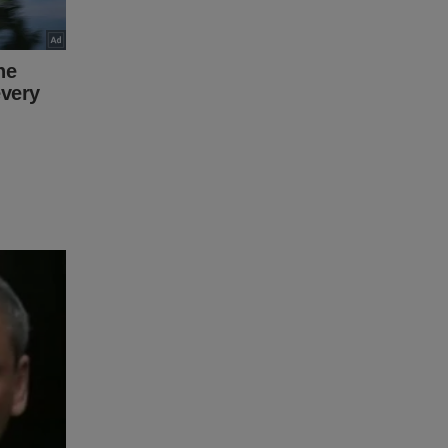
eúdo da
r, clique