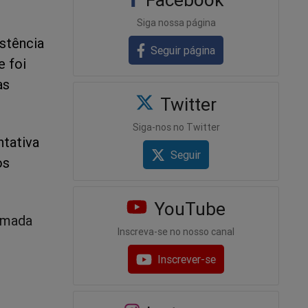
Siga nossa página
istência
Seguir página
e foi
as
Twitter
Siga-nos no Twitter
ntativa
Seguir
os
YouTube
tomada
Inscreva-se no nosso canal
Inscrever-se