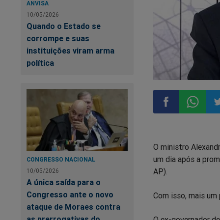
ANVISA
10/05/2026
Quando o Estado se
corrompe e suas
instituições viram arma
política
Compartilhar
Compart
Co
O ministro Alexand
no
no
n
um dia após a prom
CONGRESSO NACIONAL
AP).
10/05/2026
Facebook
Whatsa
Tw
A única saída para o
Congresso ante o novo
Com isso, mais um p
ataque de Moraes contra
as prerrogativas do
O ex-governador de