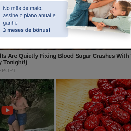
No mês de maio,
assine o plano anual e
ganhe
3 meses de bônus!
do graças a ajuda de nossos assinantes e parceiros comerciais.
batalha, considere se tornar um
assinante,
o que lhe dará o direi
PODCAST
conservador do Brasil e ter acesso exclusivo ao cont
onde os "assuntos proibidos" no Brasil são revelados. Para assina
inante.jornaldacidadeonline.com.br/apresentacao