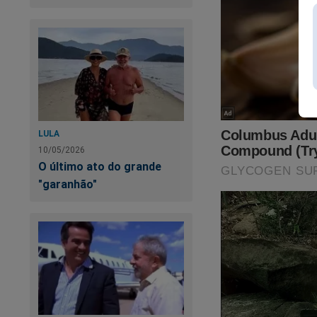
LULA
10/05/2026
O último ato do grande
"garanhão"
Estamos sobreviven
fortalecer a nossa 
assistir o primeiro
Revista A Verdade, 
no link:
https://ass