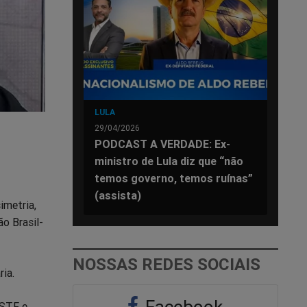
LULA
29/04/2026
PODCAST A VERDADE: Ex-
ministro de Lula diz que “não
temos governo, temos ruínas”
(assista)
imetria,
o Brasil-
NOSSAS REDES SOCIAIS
ia.
Facebook
 STF e