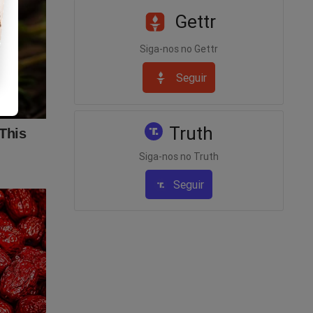
Gettr
Siga-nos no Gettr
Seguir
Truth
Siga-nos no Truth
Seguir
 Para
to de
eúdo da
r, clique