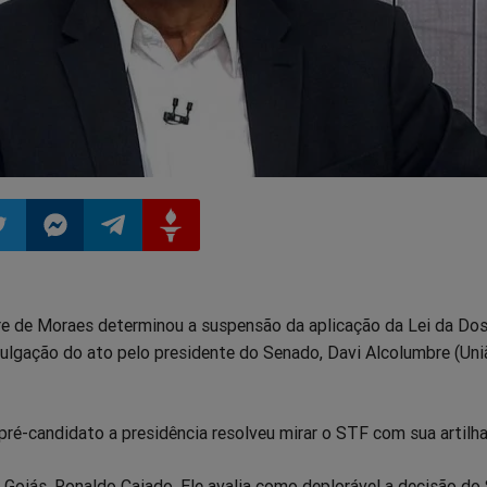
ilhar
mpartilhar
Compartilhar
Compartilhar
Compartilhar
re de Moraes determinou a suspensão da aplicação da Lei da Dos
o
no
no
no
ulgação do ato pelo presidente do Senado, Davi Alcolumbre (Uniã
pp
itter
Messenger
Telegram
Gettr
ré-candidato a presidência resolveu mirar o STF com sua artilhar
 Goiás, Ronaldo Caiado. Ele avalia como deplorável a decisão do