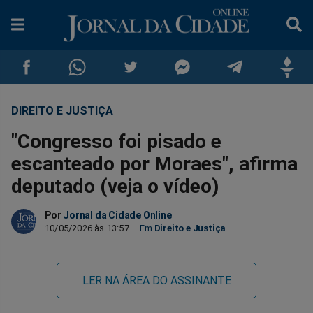
DIREITO E JUSTIÇA
Compartilhar
Compartilhar
Compartilhar
Compartilhar
Compartilhar
Compar
"Congresso foi pisado e
no
no
no
no
no
no
escanteado por Moraes", afirma
deputado (veja o vídeo)
Facebook
Whatsapp
Twitter
Messenger
Telegram
Gettr
Por
Jornal da Cidade Online
10/05/2026 às 13:57
Direito e Justiça
LER NA ÁREA DO ASSINANTE