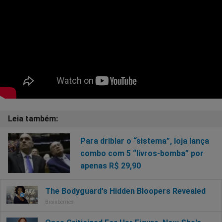
Para driblar o “sistema”, loja lança
combo com 5 “livros-bomba” por
apenas R$ 29,90