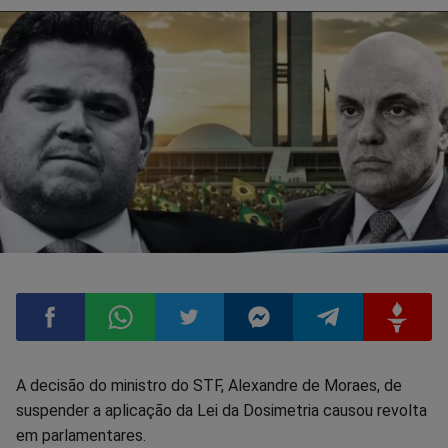
Compartilhar
Compartilhar
Compartilhar
Compartilhar
Compartilhar
Compart
A decisão do ministro do STF, Alexandre de Moraes, de
suspender a aplicação da Lei da Dosimetria causou revolta
no
no
no
no
no
no
em parlamentares.