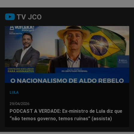
Compartilhar
Compartilhar
Compartilhar
Compartilhar
Compartilhar
Compart
TV JCO
no
no
no
no
no
no
Facebook
Whatsapp
Twitter
Messenger
Telegram
Gettr
LULA
29/04/2026
PODCAST A VERDADE: Ex-ministro de Lula diz que
“não temos governo, temos ruínas” (assista)