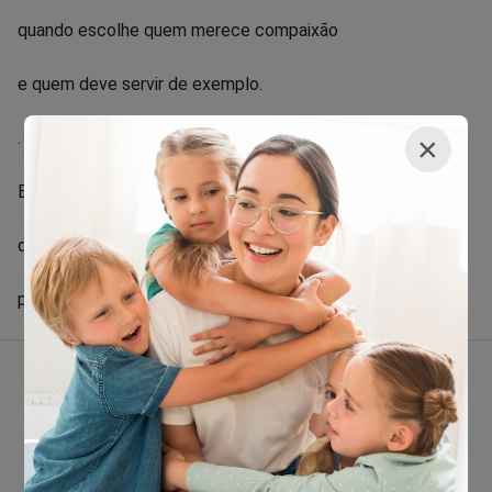
quando escolhe quem merece compaixão
e quem deve servir de exemplo.
.
×
E nenhuma justiça é justa
quando se usa o pêndulo ideológico
para medir a dor humana.