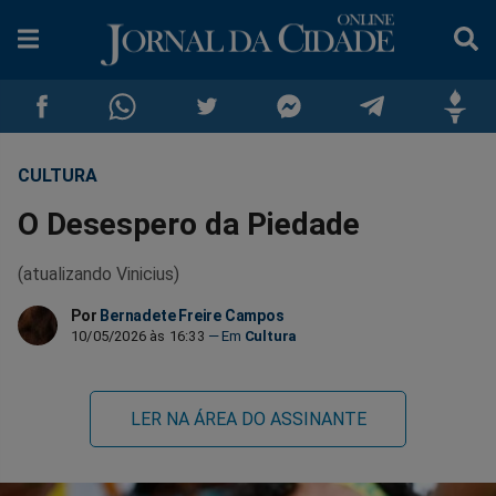
CULTURA
Compartilhar
Compartilhar
Compartilhar
Compartilhar
Compartilhar
Compar
O Desespero da Piedade
no
no
no
no
no
no
(atualizando Vinicius)
Facebook
Whatsapp
Twitter
Messenger
Telegram
Gettr
Por
Bernadete Freire Campos
10/05/2026 às 16:33
Cultura
LER NA ÁREA DO ASSINANTE