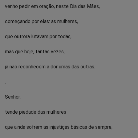
no
no
no
no
no
no
venho pedir em oração, neste Dia das Mães,
Facebook
Whatsapp
Twitter
Messenger
Telegram
Gettr
começando por elas: as mulheres,
que outrora lutavam por todas,
mas que hoje, tantas vezes,
já não reconhecem a dor umas das outras.
.
Senhor,
tende piedade das mulheres
que ainda sofrem as injustiças básicas de sempre,