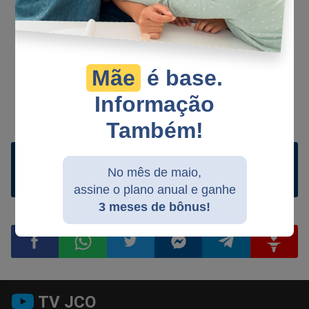
Bernadete Freire Campos
Mãe
é base.
Cidadã brasileira, especialista em neurociência, estudiosa do
Informação
comportamento humano no contexto político.
Também!
Ler comentários e comentar
No mês de maio,
assine o plano anual e ganhe
3 meses de bônus!
Compartilhar
Compartilhar
Compartilhar
Compartilhar
Compartilhar
Compart
TV JCO