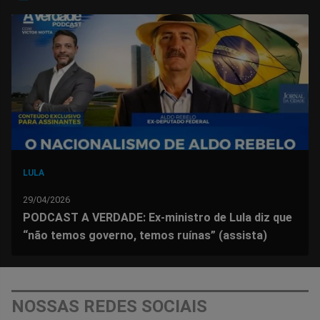
no
no
no
no
no
no
Facebook
Whatsapp
Twitter
Messenger
Telegram
Gettr
LULA
29/04/2026
PODCAST A VERDADE: Ex-ministro de Lula diz que
“não temos governo, temos ruínas” (assista)
NOSSAS REDES SOCIAIS