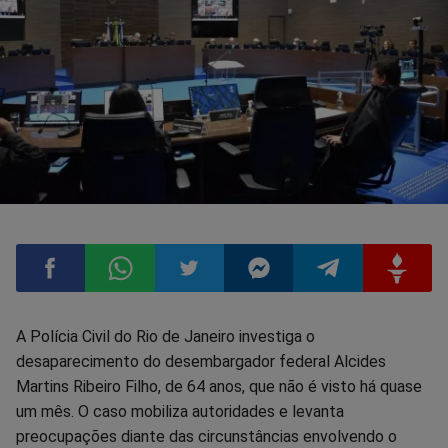
Compartilhar
Compartilhar
Compartilhar
Compartilhar
Compartilhar
Compart
A Polícia Civil do Rio de Janeiro investiga o
desaparecimento do desembargador federal Alcides
no
no
no
no
no
no
Martins Ribeiro Filho, de 64 anos, que não é visto há quase
um mês. O caso mobiliza autoridades e levanta
Facebook
Whatsapp
Twitter
Messenger
Telegram
Gettr
preocupações diante das circunstâncias envolvendo o