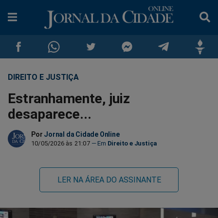
DIREITO E JUSTIÇA
Compartilhar
Compartilhar
Compartilhar
Compartilhar
Compartilhar
Compar
Estranhamente, juiz
no
no
no
no
no
no
desaparece...
Facebook
Whatsapp
Twitter
Messenger
Telegram
Gettr
Por
Jornal da Cidade Online
10/05/2026 às 21:07
Direito e Justiça
LER NA ÁREA DO ASSINANTE