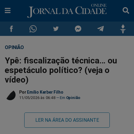
OPINIÃO
Compartilhar
Compartilhar
Compartilhar
Compartilhar
Compartilhar
Compar
Ypê: fiscalização técnica… ou
no
no
no
no
no
no
espetáculo político? (veja o
vídeo)
Facebook
Whatsapp
Twitter
Messenger
Telegram
Gettr
Por
Emílio Kerber Filho
11/05/2026 às 06:48
Opinião
LER NA ÁREA DO ASSINANTE