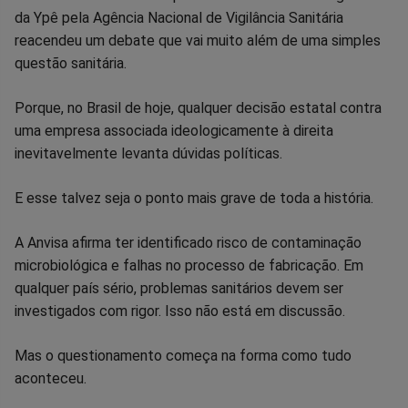
da Ypê pela Agência Nacional de Vigilância Sanitária
no
no
no
no
no
no
reacendeu um debate que vai muito além de uma simples
questão sanitária.
Facebook
Whatsapp
Twitter
Messenger
Telegram
Gettr
Porque, no Brasil de hoje, qualquer decisão estatal contra
uma empresa associada ideologicamente à direita
inevitavelmente levanta dúvidas políticas.
E esse talvez seja o ponto mais grave de toda a história.
A Anvisa afirma ter identificado risco de contaminação
microbiológica e falhas no processo de fabricação. Em
qualquer país sério, problemas sanitários devem ser
investigados com rigor. Isso não está em discussão.
Mas o questionamento começa na forma como tudo
aconteceu.