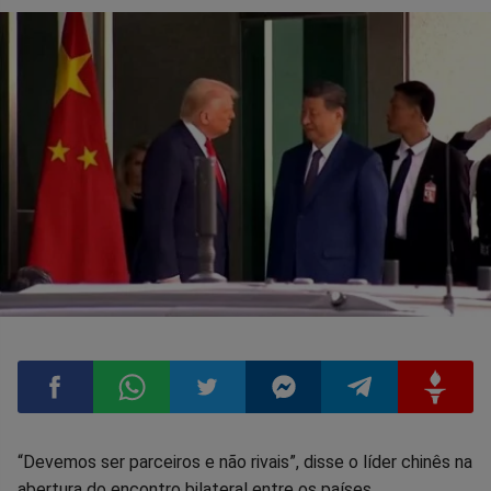
Compartilhar
Compartilhar
Compartilhar
Compartilhar
Compartilhar
Compart
“Devemos ser parceiros e não rivais”, disse o líder chinês na
abertura do encontro bilateral entre os países.