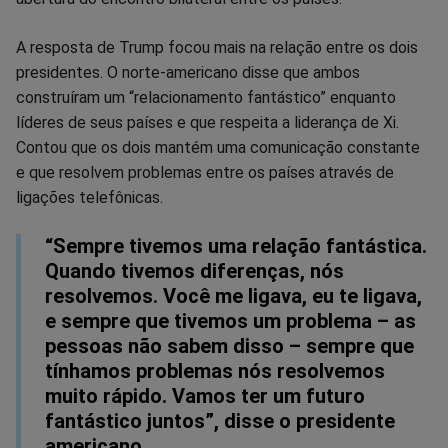
no
no
no
no
no
no
A resposta de Trump focou mais na relação entre os dois
Facebook
Whatsapp
Twitter
Messenger
Telegram
Gettr
presidentes. O norte-americano disse que ambos
construíram um “relacionamento fantástico” enquanto
líderes de seus países e que respeita a liderança de Xi.
Contou que os dois mantém uma comunicação constante
e que resolvem problemas entre os países através de
ligações telefônicas.
“Sempre tivemos uma relação fantástica.
Quando tivemos diferenças, nós
resolvemos. Você me ligava, eu te ligava,
e sempre que tivemos um problema – as
pessoas não sabem disso – sempre que
tínhamos problemas nós resolvemos
muito rápido. Vamos ter um futuro
fantástico juntos”, disse o presidente
americano.