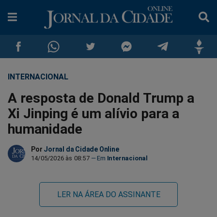
INTERNACIONAL
Compartilhar
Compartilhar
Compartilhar
Compartilhar
Compartilhar
Compar
A resposta de Donald Trump a
no
no
no
no
no
no
Xi Jinping é um alívio para a
humanidade
Facebook
Whatsapp
Twitter
Messenger
Telegram
Gettr
Por
Jornal da Cidade Online
14/05/2026 às 08:57
Internacional
LER NA ÁREA DO ASSINANTE