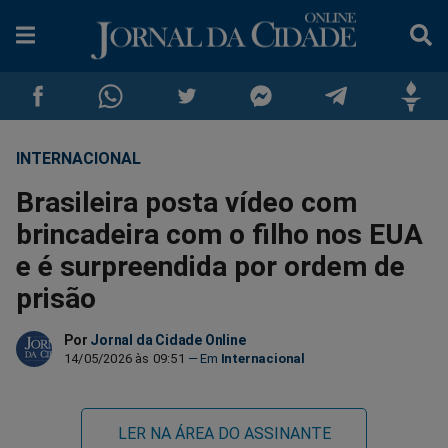
INTERNACIONAL
Compartilhar
Compartilhar
Compartilhar
Compartilhar
Compartilhar
Compar
Brasileira posta vídeo com
no
no
no
no
no
no
brincadeira com o filho nos EUA
e é surpreendida por ordem de
Facebook
Whatsapp
Twitter
Messenger
Telegram
Gettr
prisão
Por
Jornal da Cidade Online
14/05/2026 às 09:51
Internacional
LER NA ÁREA DO ASSINANTE