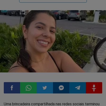
Compartilhar
Compartilhar
Compartilhar
Compartilhar
Compartilhar
Compart
Uma brincadeira compartilhada nas redes sociais terminou