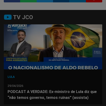
Compartilhar
Compartilhar
Compartilhar
Compartilhar
Compartilhar
Compart
TV JCO
no
no
no
no
no
no
Facebook
Whatsapp
Twitter
Messenger
Telegram
Gettr
LULA
29/04/2026
PODCAST A VERDADE: Ex-ministro de Lula diz que
“não temos governo, temos ruínas” (assista)