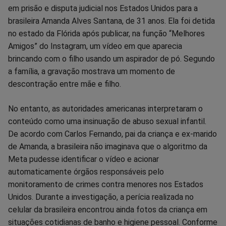
em prisão e disputa judicial nos Estados Unidos para a
no
no
no
no
no
no
brasileira Amanda Alves Santana, de 31 anos. Ela foi detida
no estado da Flórida após publicar, na função “Melhores
Facebook
Whatsapp
Twitter
Messenger
Telegram
Gettr
Amigos” do Instagram, um vídeo em que aparecia
brincando com o filho usando um aspirador de pó. Segundo
a família, a gravação mostrava um momento de
descontração entre mãe e filho.
No entanto, as autoridades americanas interpretaram o
conteúdo como uma insinuação de abuso sexual infantil.
De acordo com Carlos Fernando, pai da criança e ex-marido
de Amanda, a brasileira não imaginava que o algoritmo da
Meta pudesse identificar o vídeo e acionar
automaticamente órgãos responsáveis pelo
monitoramento de crimes contra menores nos Estados
Unidos. Durante a investigação, a perícia realizada no
celular da brasileira encontrou ainda fotos da criança em
situações cotidianas de banho e higiene pessoal. Conforme