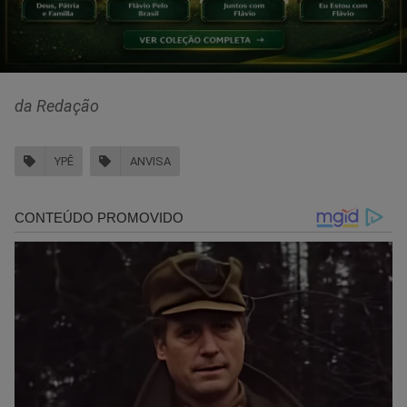
da Redação
YPÊ
ANVISA