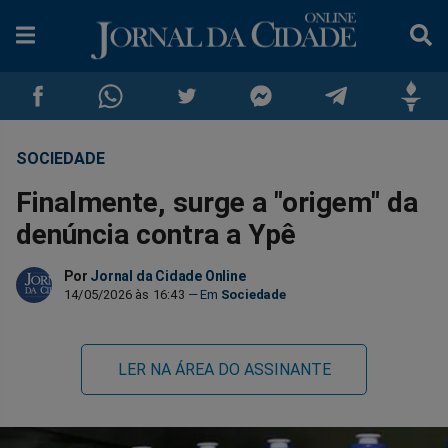
SOCIEDADE
Compartilhar
Compartilhar
Compartilhar
Compartilhar
Compartilhar
Compar
Finalmente, surge a "origem" da
no
no
no
no
no
no
denúncia contra a Ypê
Facebook
Whatsapp
Twitter
Messenger
Telegram
Gettr
Por
Jornal da Cidade Online
14/05/2026 às 16:43
Sociedade
LER NA ÁREA DO ASSINANTE