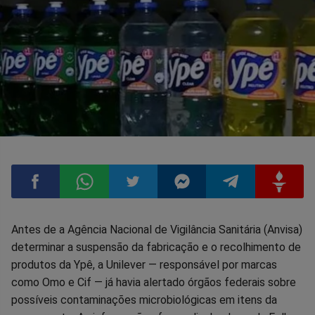
Compartilhar
Compartilhar
Compartilhar
Compartilhar
Compartilhar
Compart
Antes de a Agência Nacional de Vigilância Sanitária (Anvisa)
determinar a suspensão da fabricação e o recolhimento de
no
no
no
no
no
no
produtos da Ypê, a Unilever — responsável por marcas
como Omo e Cif — já havia alertado órgãos federais sobre
Facebook
Whatsapp
Twitter
Messenger
Telegram
Gettr
possíveis contaminações microbiológicas em itens da