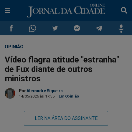
OPINIÃO
Compartilhar
Compartilhar
Compartilhar
Compartilhar
Compartilhar
Compar
Vídeo flagra atitude "estranha"
no
no
no
no
no
no
de Fux diante de outros
ministros
Facebook
Whatsapp
Twitter
Messenger
Telegram
Gettr
Por
Alexandre Siqueira
14/05/2026 às 17:55
Opinião
LER NA ÁREA DO ASSINANTE