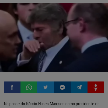
Compartilhar
Compartilhar
Compartilhar
Compartilhar
Compartilhar
Compart
Na posse do Kássio Nunes Marques como presidente do