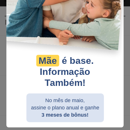
NOSSAS REDES SOCIAIS
Facebook
Siga nossa página
Mãe
é base.
Seguir página
Informação
Também!
Twitter
Siga-nos no Twitter
No mês de maio,
Seguir
assine o plano anual e ganhe
3 meses de bônus!
YouTube