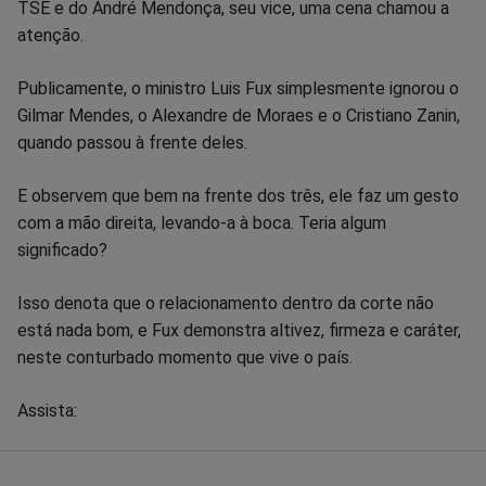
TSE e do André Mendonça, seu vice, uma cena chamou a
no
no
no
no
no
no
atenção.
Facebook
Whatsapp
Twitter
Messenger
Telegram
Gettr
Publicamente, o ministro Luis Fux simplesmente ignorou o
Gilmar Mendes, o Alexandre de Moraes e o Cristiano Zanin,
quando passou à frente deles.
E observem que bem na frente dos três, ele faz um gesto
com a mão direita, levando-a à boca. Teria algum
significado?
Isso denota que o relacionamento dentro da corte não
está nada bom, e Fux demonstra altivez, firmeza e caráter,
neste conturbado momento que vive o país.
Assista: