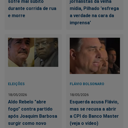
sofre mal súbito
jornalistas da velha
durante corrida de rua
mídia, Pilhado 'esfrega
e morre
a verdade na cara da
imprensa'
ELEIÇÕES
FLÁVIO BOLSONARO
18/05/2026
18/05/2026
Aldo Rebelo "abre
Esquerda acusa Flávio,
fogo" contra partido
mas se recusa a abrir
após Joaquim Barbosa
a CPI do Banco Master
surgir como novo
(veja o vídeo)