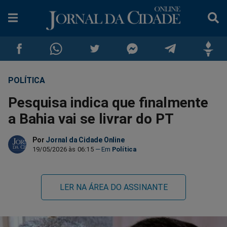
POLÍTICA
Compartilhar
Compartilhar
Compartilhar
Compartilhar
Compartilhar
Compar
Pesquisa indica que finalmente
no
no
no
no
no
no
a Bahia vai se livrar do PT
Facebook
Whatsapp
Twitter
Messenger
Telegram
Gettr
Por
Jornal da Cidade Online
19/05/2026 às 06:15
Política
LER NA ÁREA DO ASSINANTE