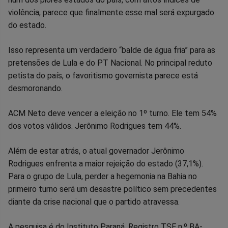
no
no
no
no
no
no
violência, parece que finalmente esse mal será expurgado
do estado.
Facebook
Whatsapp
Twitter
Messenger
Telegram
Gettr
Isso representa um verdadeiro “balde de água fria” para as
pretensões de Lula e do PT Nacional. No principal reduto
petista do país, o favoritismo governista parece está
desmoronando.
ACM Neto deve vencer a eleição no 1º turno. Ele tem 54%
dos votos válidos. Jerônimo Rodrigues tem 44%.
Além de estar atrás, o atual governador Jerônimo
Rodrigues enfrenta a maior rejeição do estado (37,1%).
Para o grupo de Lula, perder a hegemonia na Bahia no
primeiro turno será um desastre político sem precedentes
diante da crise nacional que o partido atravessa.
A pesquisa é do Instituto Paraná. Registro TSE n.º BA-