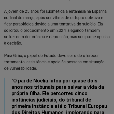
Facebook
Whatsapp
Twitter
Messenger
Telegram
Gettr
A jovem de 25 anos foi submetida à eutanásia na Espanha
no final de março, após ser vítima de estupro coletivo e
ficar paraplégica devido a uma tentativa de suicídio. Ela
solicitou o procedimento em 2024, alegando também
sofrer com dor crônica e depressão, mas seu pai se opunha
à decisão.
Para Girão, o papel do Estado deve ser o de oferecer
tratamento, assistência e apoio às pessoas em situação
de vulnerabilidade.
"O pai de Noelia lutou por quase dois
anos nos tribunais para salvar a vida da
própria filha. Ele percorreu cinco
instâncias judiciais, do tribunal de
primeira instância até o Tribunal Europeu
dos Direitos Humanos, implorando para