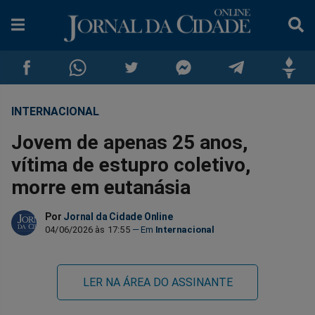
INTERNACIONAL
Compartilhar
Compartilhar
Compartilhar
Compartilhar
Compartilhar
Compar
Jovem de apenas 25 anos,
no
no
no
no
no
no
vítima de estupro coletivo,
morre em eutanásia
Facebook
Whatsapp
Twitter
Messenger
Telegram
Gettr
Por
Jornal da Cidade Online
04/06/2026 às 17:55
Internacional
LER NA ÁREA DO ASSINANTE