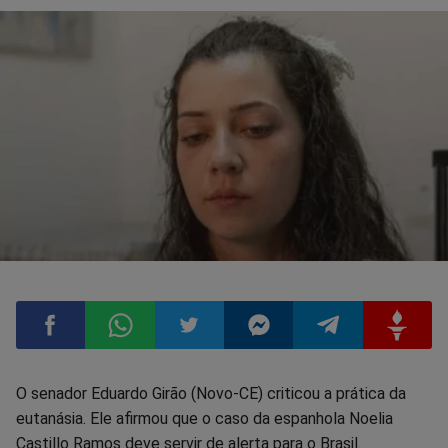
Compartilhar
Compartilhar
Compartilhar
Compartilhar
Compartilhar
Compart
O senador Eduardo Girão (Novo-CE) criticou a prática da
eutanásia. Ele afirmou que o caso da espanhola Noelia
no
no
no
no
no
no
Castillo Ramos deve servir de alerta para o Brasil.